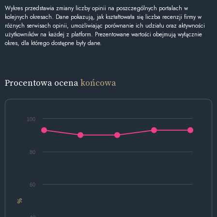
Wykres przedstawia zmiany liczby opinii na poszczególnych portalach w
kolejnych okresach. Dane pokazują, jak kształtowała się liczba recenzji firmy w
różnych serwisach opinii, umożliwiając porównanie ich udziału oraz aktywności
użytkowników na każdej z platform. Prezentowane wartości obejmują wyłącznie
okres, dla którego dostępne były dane.
Procentowa ocena
końcowa
100
80
60
%