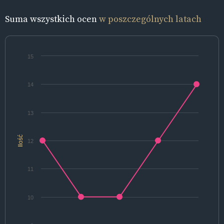
Suma wszystkich ocen
w poszczególnych latach
15
14
13
Ilość
12
11
10