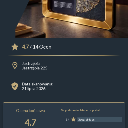
4.7
/ 14 Ocen
Jastrzębia
Jastrzębia 225
Data skanowania:
21 lipca 2026
Ocena końcowa
Na podstawie 14 ocen z portali:
4.7
14
GoogleMaps