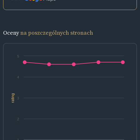
Oceny
na poszczególnych stronach
5
4
rating
3
2