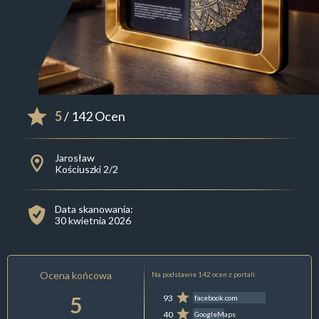
5
/ 142 Ocen
Jarosław
Kościuszki 2/2
Data skanowania:
30 kwietnia 2026
Ocena końcowa
Na podstawie 142 ocen z portali:
5
93
facebook.com
40
GoogleMaps