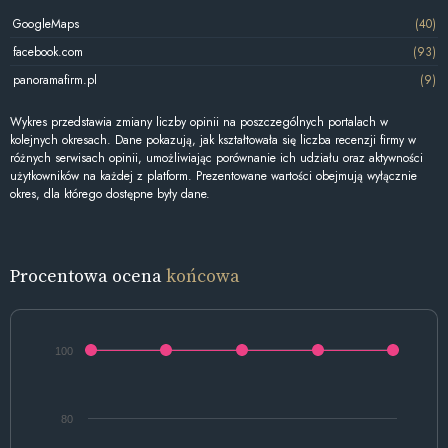
GoogleMaps
(40)
facebook.com
(93)
panoramafirm.pl
(9)
Wykres przedstawia zmiany liczby opinii na poszczególnych portalach w
kolejnych okresach. Dane pokazują, jak kształtowała się liczba recenzji firmy w
różnych serwisach opinii, umożliwiając porównanie ich udziału oraz aktywności
użytkowników na każdej z platform. Prezentowane wartości obejmują wyłącznie
okres, dla którego dostępne były dane.
Procentowa ocena
końcowa
100
80