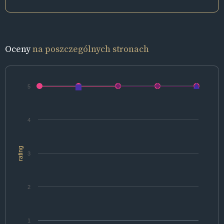
Oceny
na poszczególnych stronach
5
4
rating
3
2
1