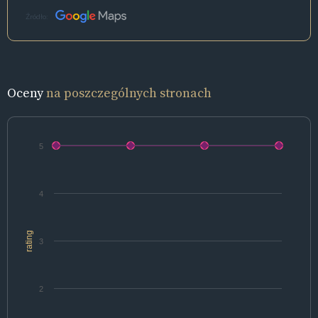
Źródło:
Oceny
na poszczególnych stronach
5
4
rating
3
2