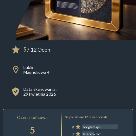
5
/ 12 Ocen
Lublin
Magnoliowa 4
Data skanowania:
29 kwietnia 2026
Ocena końcowa
Na podstawie 12 ocen z portali:
5
9
GoogleMaps
3
facebook.com