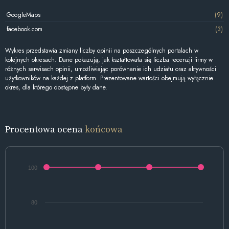
GoogleMaps
(9)
facebook.com
(3)
Wykres przedstawia zmiany liczby opinii na poszczególnych portalach w
kolejnych okresach. Dane pokazują, jak kształtowała się liczba recenzji firmy w
różnych serwisach opinii, umożliwiając porównanie ich udziału oraz aktywności
użytkowników na każdej z platform. Prezentowane wartości obejmują wyłącznie
okres, dla którego dostępne były dane.
Procentowa ocena
końcowa
100
80