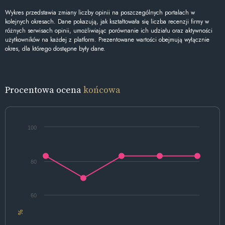
Wykres przedstawia zmiany liczby opinii na poszczególnych portalach w
kolejnych okresach. Dane pokazują, jak kształtowała się liczba recenzji firmy w
różnych serwisach opinii, umożliwiając porównanie ich udziału oraz aktywności
użytkowników na każdej z platform. Prezentowane wartości obejmują wyłącznie
okres, dla którego dostępne były dane.
Procentowa ocena
końcowa
100
80
60
%