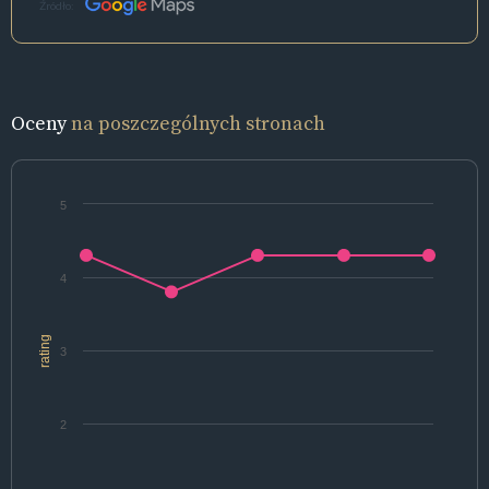
Źródło:
Oceny
na poszczególnych stronach
5
4
rating
3
2