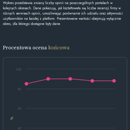
Wykres przedstawia zmiany liczby opinii na poszczególnych portalach w
kolejnych okresach. Dane pokazują, jak kształtowała się liczba recenzji firmy w
różnych serwisach opinii, umożliwiając porównanie ich udziału oraz aktywności
użytkowników na każdej z platform. Prezentowane wartości obejmują wyłącznie
okres, dla którego dostępne były dane.
Procentowa ocena
końcowa
100
80
60
%
40