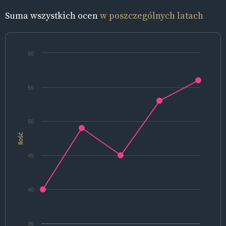
Suma wszystkich ocen
w poszczególnych latach
60
55
50
Ilość
45
40
35