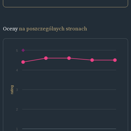
Oceny
na poszczególnych stronach
5
4
rating
3
2
1