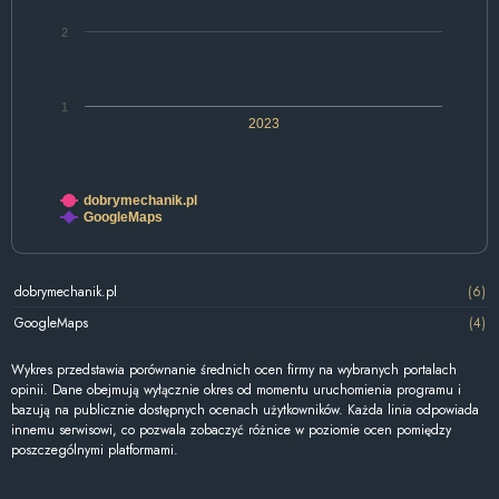
2
1
2023
dobrymechanik.pl
GoogleMaps
dobrymechanik.pl
(6)
GoogleMaps
(4)
Wykres przedstawia porównanie średnich ocen firmy na wybranych portalach
opinii. Dane obejmują wyłącznie okres od momentu uruchomienia programu i
bazują na publicznie dostępnych ocenach użytkowników. Każda linia odpowiada
innemu serwisowi, co pozwala zobaczyć różnice w poziomie ocen pomiędzy
poszczególnymi platformami.