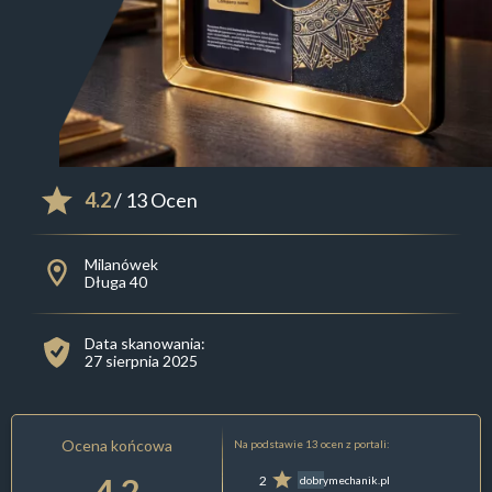
4.2
/ 13 Ocen
Milanówek
Długa 40
Data skanowania:
27 sierpnia 2025
Ocena końcowa
Na podstawie 13 ocen z portali:
4.2
2
dobrymechanik.pl