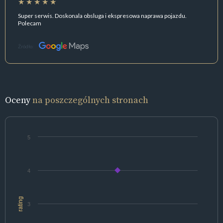
Super serwis. Doskonala obsluga i ekspresowa naprawa pojazdu.
Polecam
Źródło:
Oceny
na poszczególnych stronach
5
4
rating
3