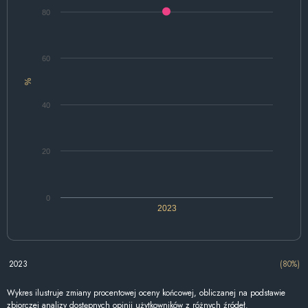
80
60
%
40
20
0
2023
2023
(80%)
Wykres ilustruje zmiany procentowej oceny końcowej, obliczanej na podstawie
zbiorczej analizy dostępnych opinii użytkowników z różnych źródeł.