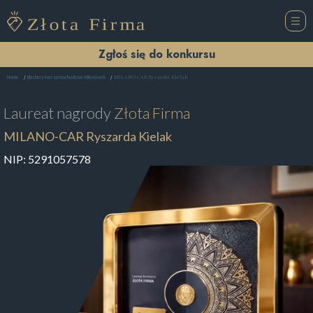
Zgłoś się do konkursu
MILANO-CAR Ryszarda Kielak
Home
Blacharstwo samochodowe Milanówek
Laureat nagrody
Złota Firma
MILANO-CAR Ryszarda Kielak
NIP:
5291057578