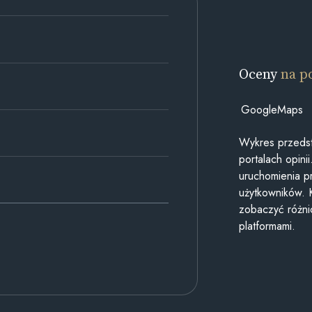
Oceny
na p
GoogleMaps
Wykres przedst
portalach opin
uruchomienia p
użytkowników. 
zobaczyć różn
platformami.