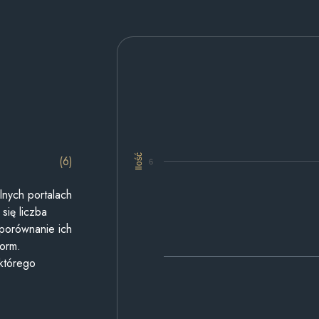
Ilość
(6)
6
lnych portalach
się liczba
 porównanie ich
form.
 którego