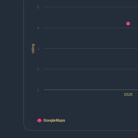
5
4
rating
3
2
1
2026
GoogleMaps