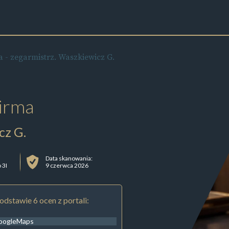
 - zegarmistrz. Waszkiewicz G.
irma
cz G.
Data skanowania:
 3I
9 czerwca 2026
odstawie 6 ocen z portali:
oogleMaps