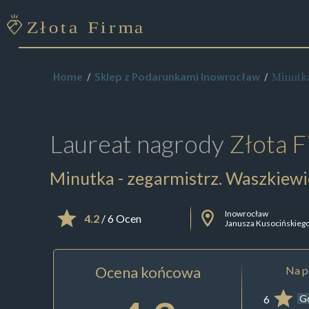
Minutka
Home
Sklep z Podarunkami Inowrocław
Laureat nagrody
Złota F
Minutka - zegarmistrz. Waszkiewi
Inowrocław
4.2
/ 6 Ocen
Janusza Kusocińskiego
Ocena końcowa
Na p
6
G