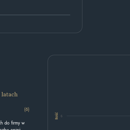
 latach
(6)
Ilość
6
h do firmy w
czbę opinii