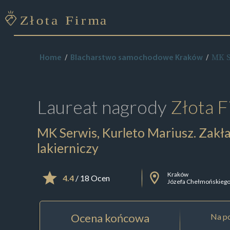
MK S
Home
Blacharstwo samochodowe Kraków
Laureat nagrody
Złota F
MK Serwis, Kurleto Mariusz. Zakła
lakierniczy
Kraków
4.4
/ 18 Ocen
Józefa Chełmońskiego
Ocena końcowa
Na po