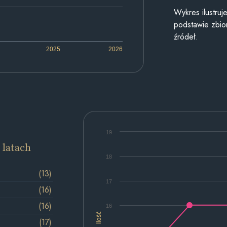
Wykres ilustru
podstawie zbior
źródeł.
2025
2026
19
 latach
18
(13)
17
(16)
(16)
16
Ilość
(17)