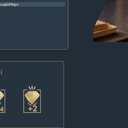
oogleMaps
i
+2