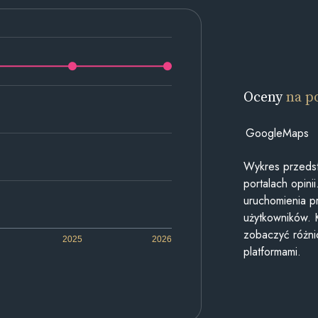
Oceny
na p
GoogleMaps
Wykres przedst
portalach opin
uruchomienia p
użytkowników. 
zobaczyć różn
2025
2026
platformami.