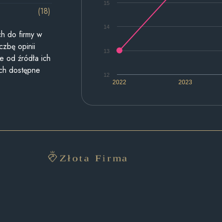
15
(18)
14
h do firmy w
czbę opinii
13
e od źródła ich
ych dostępne
12
2022
2023