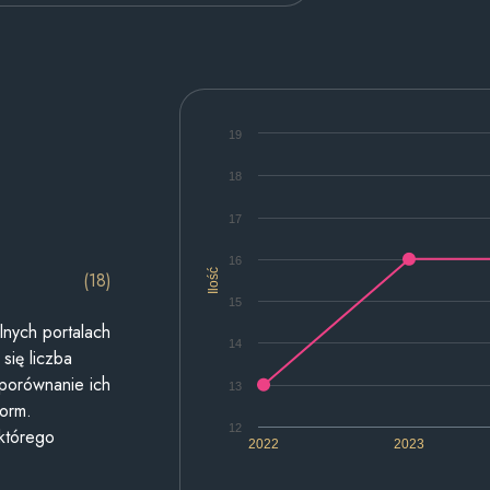
19
18
17
16
Ilość
(18)
15
lnych portalach
14
się liczba
 porównanie ich
13
form.
12
 którego
2022
2023