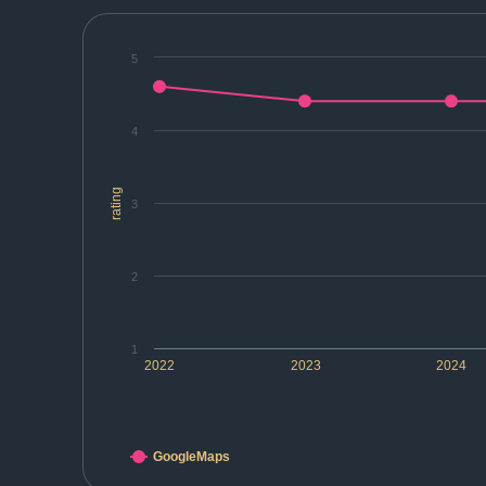
5
4
rating
3
2
1
2022
2023
2024
GoogleMaps