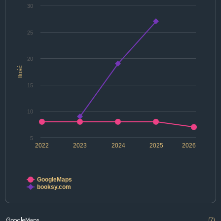
30
25
20
Ilość
15
10
5
2022
2023
2024
2025
2026
GoogleMaps
booksy.com
GoogleMaps
(7)