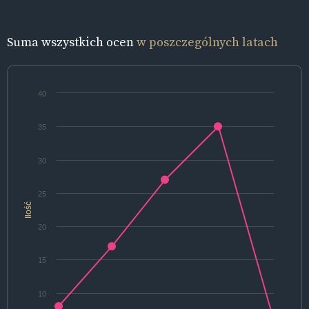
Suma wszystkich ocen
w poszczególnych latach
40
35
30
25
Ilość
20
15
10