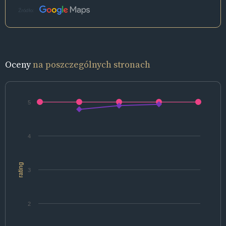
Źródło:
Oceny
na poszczególnych stronach
5
4
rating
3
2