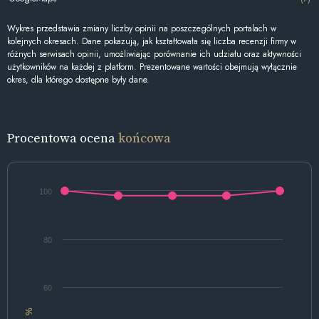
Wykres przedstawia zmiany liczby opinii na poszczególnych portalach w
kolejnych okresach. Dane pokazują, jak kształtowała się liczba recenzji firmy w
różnych serwisach opinii, umożliwiając porównanie ich udziału oraz aktywności
użytkowników na każdej z platform. Prezentowane wartości obejmują wyłącznie
okres, dla którego dostępne były dane.
Procentowa ocena
końcowa
100
80
60
%