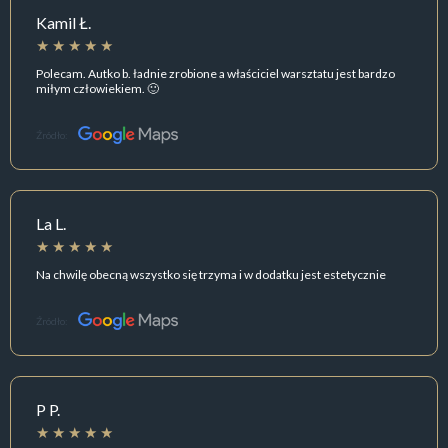
Kamil Ł.
Polecam. Autko b. ładnie zrobione a właściciel warsztatu jest bardzo
miłym człowiekiem. 🙂
Źródło:
La L.
Na chwilę obecną wszystko się trzyma i w dodatku jest estetycznie
Źródło:
P P.