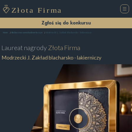
Zgłoś się do konkursu
Modrzecki J. Zakład blacharsko - lakierniczy
Home
Blacharstwo samochodowe Raszyn
Laureat nagrody
Złota Firma
Modrzecki J. Zakład blacharsko - lakierniczy