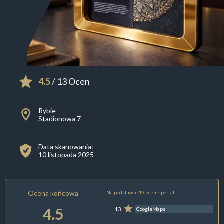
4.5
/ 13 Ocen
Rybie
Stadionowa 7
Data skanowania:
10 listopada 2025
Ocena końcowa
Na podstawie 13 ocen z portali:
4.5
13
GoogleMaps