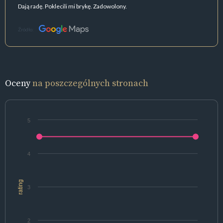
Dają radę. Poklecili mi brykę. Zadowolony.
Źródło:
Oceny
na poszczególnych stronach
5
4
rating
3
2