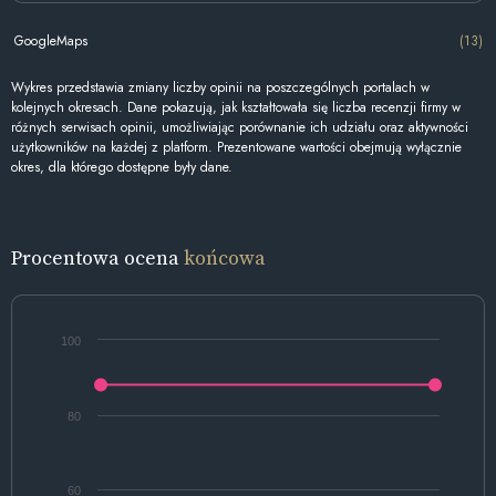
GoogleMaps
(13)
Wykres przedstawia zmiany liczby opinii na poszczególnych portalach w
kolejnych okresach. Dane pokazują, jak kształtowała się liczba recenzji firmy w
różnych serwisach opinii, umożliwiając porównanie ich udziału oraz aktywności
użytkowników na każdej z platform. Prezentowane wartości obejmują wyłącznie
okres, dla którego dostępne były dane.
Procentowa ocena
końcowa
100
80
60