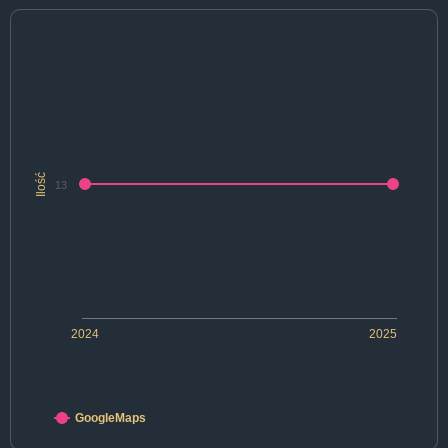
Ilość
13
2024
2025
GoogleMaps