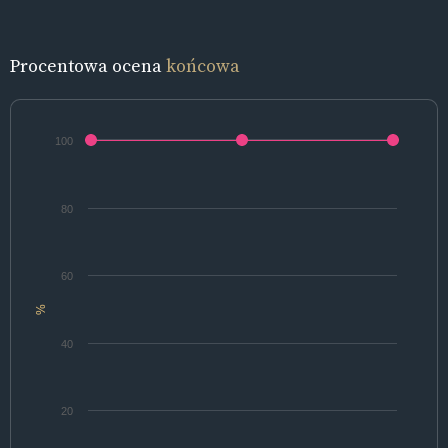
Procentowa ocena
końcowa
100
80
60
%
40
20