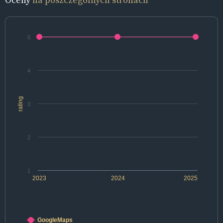
5
4
rating
3
2
1
2023
2024
2025
GoogleMaps