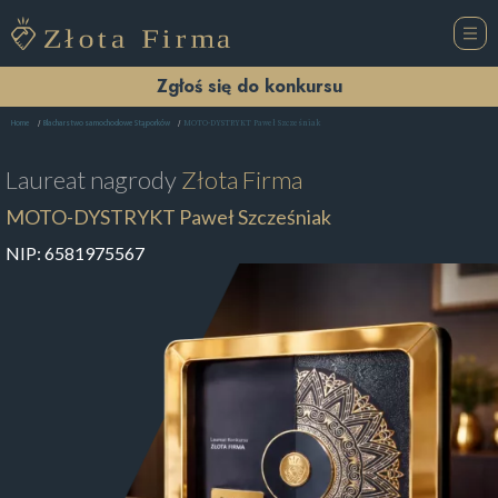
Zgłoś się do konkursu
MOTO-DYSTRYKT Paweł Szcześniak
Home
Blacharstwo samochodowe Stąporków
Laureat nagrody
Złota Firma
MOTO-DYSTRYKT Paweł Szcześniak
NIP:
6581975567