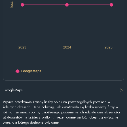
Ilość
5
2023
2024
2025
GoogleMaps
GoogleMaps
(5)
Wykres przedstawia zmiany liczby opinii na poszczególnych portalach w
kolejnych okresach. Dane pokazują, jak kształtowała się liczba recenzji firmy w
różnych serwisach opinii, umożliwiając porównanie ich udziału oraz aktywności
użytkowników na każdej z platform. Prezentowane wartości obejmują wyłącznie
okres, dla którego dostępne były dane.