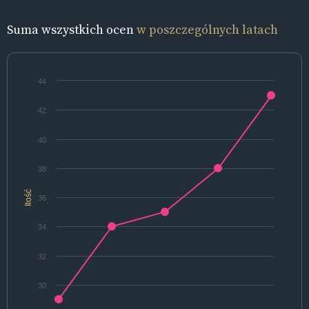
Suma wszystkich ocen
w poszczególnych latach
44
42
40
38
Ilość
36
34
32
30