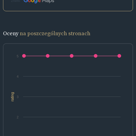
Źródło:
Oceny
na poszczególnych stronach
5
4
rating
3
2