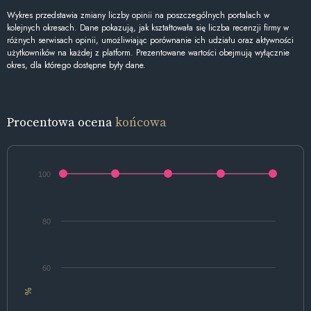
Wykres przedstawia zmiany liczby opinii na poszczególnych portalach w
kolejnych okresach. Dane pokazują, jak kształtowała się liczba recenzji firmy w
różnych serwisach opinii, umożliwiając porównanie ich udziału oraz aktywności
użytkowników na każdej z platform. Prezentowane wartości obejmują wyłącznie
okres, dla którego dostępne były dane.
Procentowa ocena
końcowa
100
80
60
%