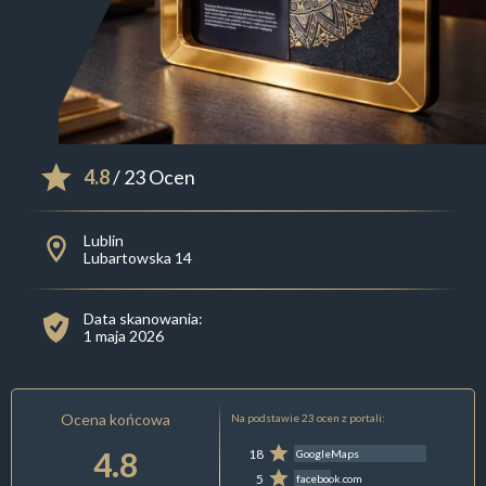
4.8
/ 23 Ocen
Lublin
Lubartowska 14
Data skanowania:
1 maja 2026
Ocena końcowa
Na podstawie 23 ocen z portali:
4.8
18
GoogleMaps
5
facebook.com