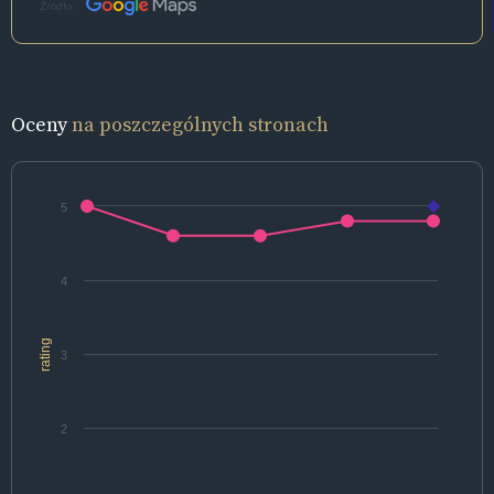
Źródło:
Oceny
na poszczególnych stronach
5
4
rating
3
2