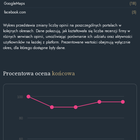
GoogleMaps
(18)
facebook.com
(5)
Wykres przedstawia zmiany liczby opinii na poszczególnych portalach w
kolejnych okresach. Dane pokazują, jak kształtowała się liczba recenzji firmy w
różnych serwisach opinii, umożliwiając porównanie ich udziału oraz aktywności
użytkowników na każdej z platform. Prezentowane wartości obejmują wyłącznie
okres, dla którego dostępne były dane.
Procentowa ocena
końcowa
100
80
60