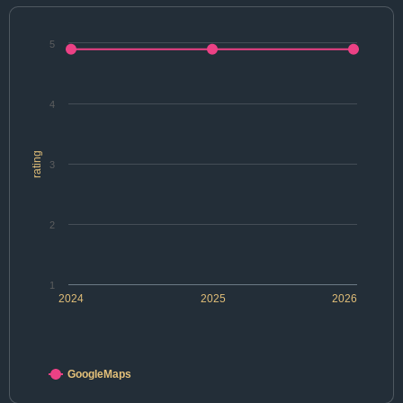
5
4
rating
3
2
1
2024
2025
2026
GoogleMaps