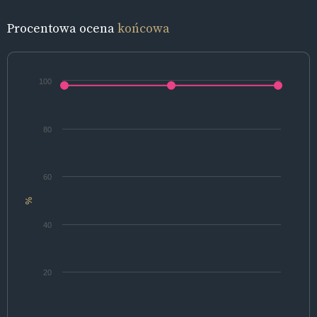
Procentowa ocena
końcowa
100
80
60
%
40
20