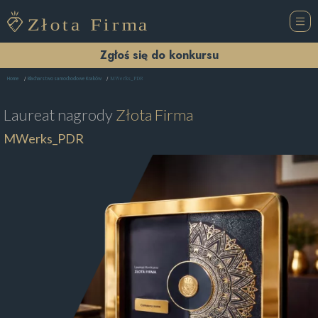
Zgłoś się do konkursu
MWerks_PDR
Home
Blacharstwo samochodowe Kraków
Laureat nagrody
Złota Firma
MWerks_PDR