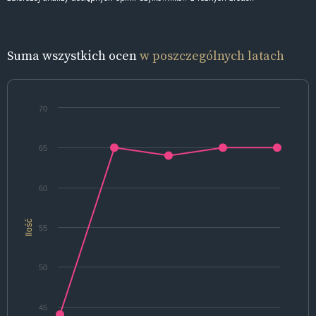
Suma wszystkich ocen
w poszczególnych latach
70
65
60
Ilość
55
50
45