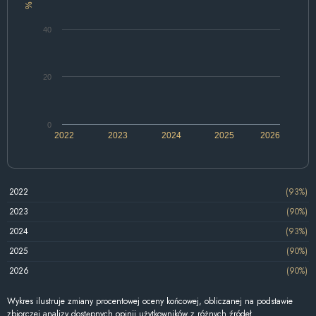
%
40
20
0
2022
2023
2024
2025
2026
2022
(93%)
2023
(90%)
2024
(93%)
2025
(90%)
2026
(90%)
Wykres ilustruje zmiany procentowej oceny końcowej, obliczanej na podstawie
zbiorczej analizy dostępnych opinii użytkowników z różnych źródeł.