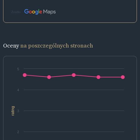
Źródło:
Oceny
na poszczególnych stronach
5
4
rating
3
2