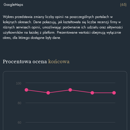
GoogleMaps
(65)
Wykres przedstawia zmiany liczby opinii na poszczególnych portalach w
kolejnych okresach. Dane pokazują, jak kształtowała się liczba recenzji firmy w
różnych serwisach opinii, umożliwiając porównanie ich udziału oraz aktywności
użytkowników na każdej z platform. Prezentowane wartości obejmują wyłącznie
okres, dla którego dostępne były dane.
Procentowa ocena
końcowa
100
80
60