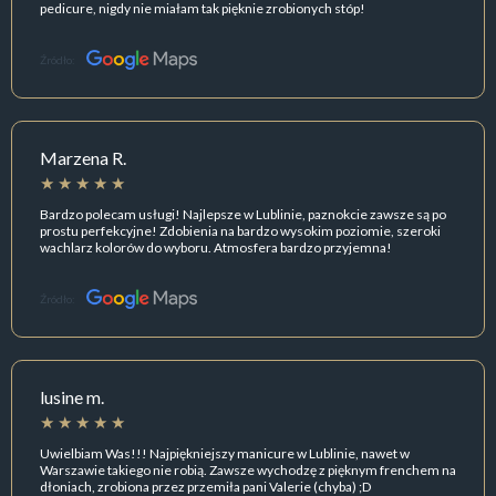
pedicure, nigdy nie miałam tak pięknie zrobionych stóp!
Źródło:
Marzena R.
Bardzo polecam usługi! Najlepsze w Lublinie, paznokcie zawsze są po
prostu perfekcyjne! Zdobienia na bardzo wysokim poziomie, szeroki
wachlarz kolorów do wyboru. Atmosfera bardzo przyjemna!
Źródło:
lusine m.
Uwielbiam Was!!! Najpiękniejszy manicure w Lublinie, nawet w
Warszawie takiego nie robią. Zawsze wychodzę z pięknym frenchem na
dłoniach, zrobiona przez przemiła pani Valerie (chyba) ;D