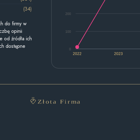
(34)
200
h do firmy w
czbę opinii
100
e od źródła ich
ych dostępne
0
2022
2023