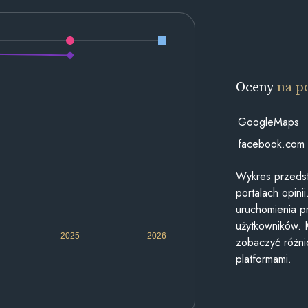
Oceny
na p
GoogleMaps
facebook.com
Wykres przedst
portalach opin
uruchomienia p
użytkowników. 
2025
2026
zobaczyć różn
platformami.