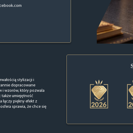
acebook.com
łością stylizacji i
tarannie dopracowane
w i wzorów, który pozwala
t także umiejętność
 łączy piękny efekt z
sfera sprawia, że chce się