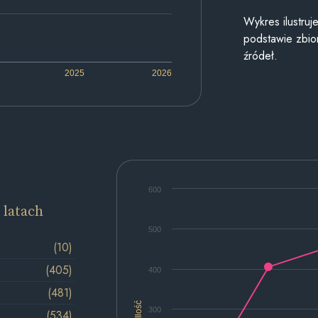
Wykres ilustru
podstawie zbior
źródeł.
2025
2026
600
 latach
500
(10)
(405)
400
(481)
Ilość
300
(534)