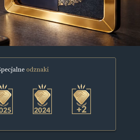
Specjalne
odznaki
+2