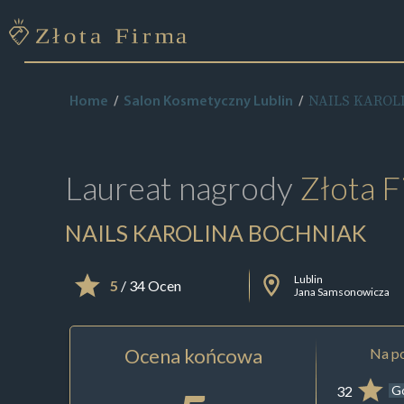
NAILS KAROL
Home
Salon Kosmetyczny Lublin
Laureat nagrody
Złota F
NAILS KAROLINA BOCHNIAK
Lublin
5
/ 34 Ocen
Jana Samsonowicza
Ocena końcowa
Na po
32
G