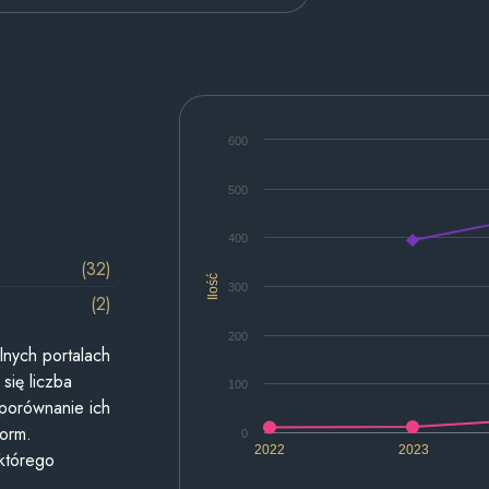
600
500
400
(32)
Ilość
300
(2)
200
lnych portalach
się liczba
100
 porównanie ich
form.
0
2022
2023
 którego