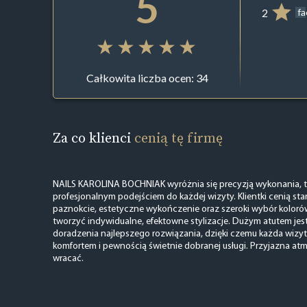
5
2
f
Całkowita liczba ocen: 34
Za co klienci
cenią tę firmę
NAILS KAROLINA BOCHNIAK wyróżnia się precyzją wykonania, trwa
profesjonalnym podejściem do każdej wizyty. Klientki cenią s
paznokcie, estetyczne wykończenie oraz szeroki wybór koloró
tworzyć indywidualne, efektowne stylizacje. Dużym atutem jes
doradzenia najlepszego rozwiązania, dzięki czemu każda wizyta
komfortem i pewnością świetnie dobranej usługi. Przyjazna atmo
wracać.