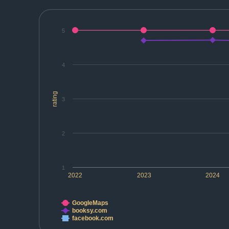
5
4
rating
3
2
1
2022
2023
2024
GoogleMaps
booksy.com
facebook.com