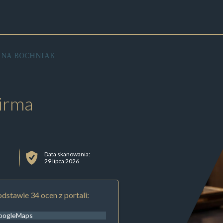
INA BOCHNIAK
irma
Data skanowania:
29 lipca 2026
dstawie 34 ocen z portali:
oogleMaps