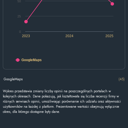
50
25
0
2023
2024
2025
GoogleMaps
GoogleMaps
(45)
Wykres przedstawia zmiany liczby opinii na poszczególnych portalach w
kolejnych okresach. Dane pokazują, jak kształtowała się liczba recenzji firmy w
różnych serwisach opinii, umożliwiając porównanie ich udziału oraz aktywności
użytkowników na każdej z platform. Prezentowane wartości obejmują wyłącznie
okres, dla którego dostępne były dane.