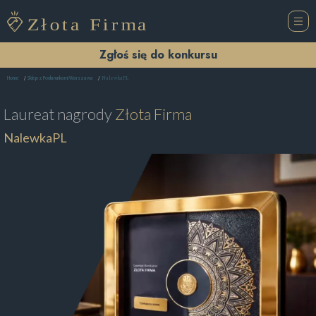
Zgłoś się do konkursu
NalewkaPL
Home
Sklep z Podarunkami Warszawa
Laureat nagrody
Złota Firma
NalewkaPL