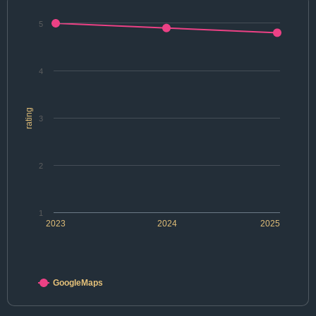
5
4
rating
3
2
1
2023
2024
2025
GoogleMaps