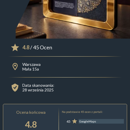
4.8
/ 45 Ocen
Warszawa
Mała 15a
Data skanowania:
28 września 2025
Ocena końcowa
Na podstawie 45 ocen z portali:
4.8
45
GoogleMaps