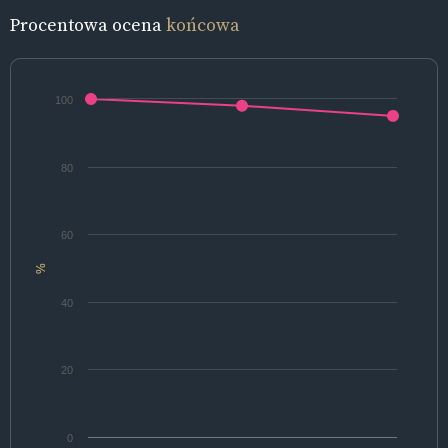
Procentowa ocena
końcowa
100
80
60
%
40
20
0