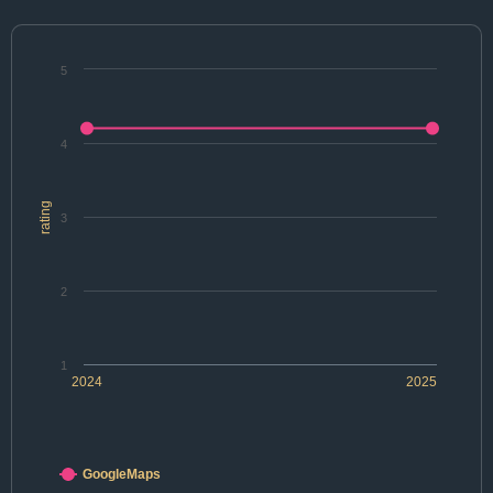
5
4
rating
3
2
1
2024
2025
GoogleMaps