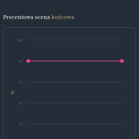
Procentowa ocena
końcowa
100
80
60
%
40
20