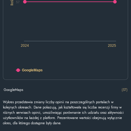
Ilość
57
2024
2025
GoogleMaps
GoogleMaps
(57)
Wykres przedstawia zmiany liczby opinii na poszczególnych portalach w
kolejnych okresach. Dane pokazują, jak kształtowała się liczba recenzji firmy w
różnych serwisach opinii, umożliwiając porównanie ich udziału oraz aktywności
użytkowników na każdej z platform. Prezentowane wartości obejmują wyłącznie
okres, dla którego dostępne były dane.