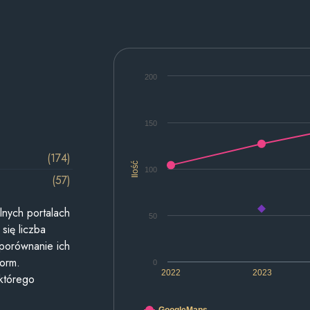
200
150
(174)
Ilość
100
(57)
lnych portalach
50
się liczba
 porównanie ich
form.
0
2022
2023
 którego