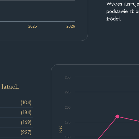
Wykres ilustru
podstawie zbior
źródeł.
2025
2026
250
 latach
225
(104)
200
(184)
(169)
175
Ilość
(227)
150