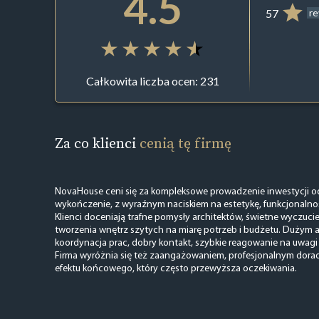
4.5
57
r
Całkowita liczba ocen: 231
Za co klienci
cenią tę firmę
NovaHouse ceni się za kompleksowe prowadzenie inwestycji od
wykończenie, z wyraźnym naciskiem na estetykę, funkcjonalnoś
Klienci doceniają trafne pomysły architektów, świetne wyczucie
tworzenia wnętrz szytych na miarę potrzeb i budżetu. Dużym 
koordynacja prac, dobry kontakt, szybkie reagowanie na uwagi i
Firma wyróżnia się też zaangażowaniem, profesjonalnym dora
efektu końcowego, który często przewyższa oczekiwania.