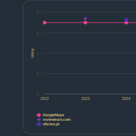
5
4
rating
3
2
1
2022
2023
2024
GoogleMaps
revieweuro.com
oferteo.pl