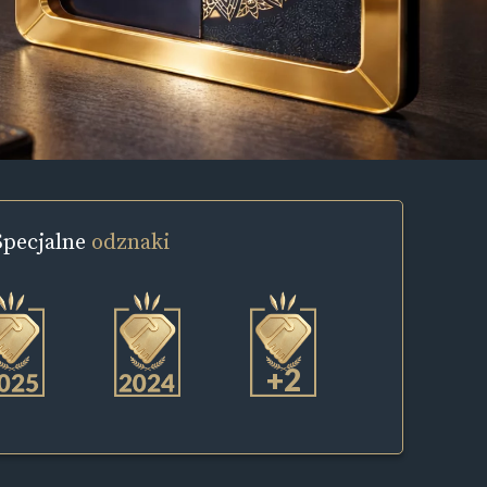
Specjalne
odznaki
+2