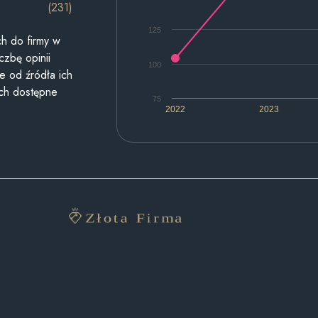
(231)
125
h do firmy w
czbę opinii
100
e od źródła ich
ych dostępne
75
2022
2023