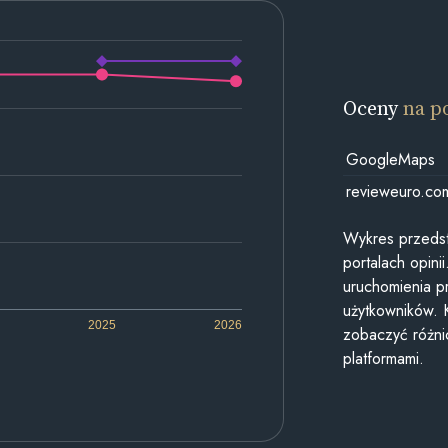
Oceny
na p
GoogleMaps
revieweuro.co
Wykres przedst
portalach opin
uruchomienia p
użytkowników. 
2025
2026
zobaczyć różn
platformami.