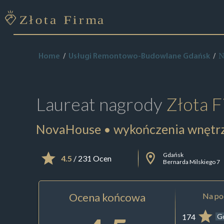
N
Home
Usługi Remontowo-Budowlane Gdańsk
Laureat nagrody
Złota F
NovaHouse • wykończenia wnętr
Gdańsk
4.5
/ 231 Ocen
Bernarda Milskiego 7
Ocena końcowa
Na pod
174
G