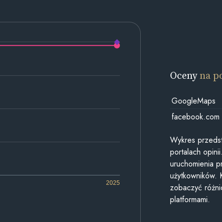
Oceny
na p
GoogleMaps
facebook.com
Wykres przedst
portalach opin
uruchomienia p
użytkowników. 
2025
zobaczyć różn
platformami.