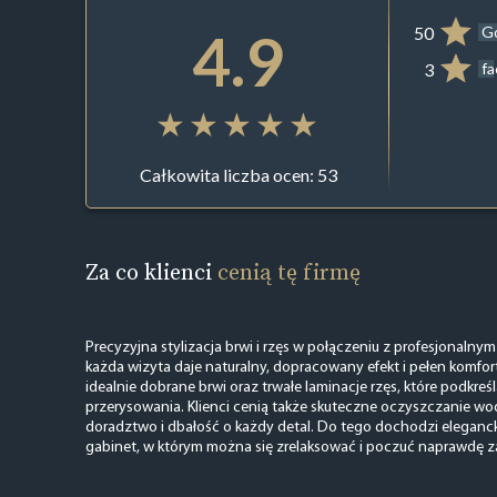
4.9
50
G
3
f
Całkowita liczba ocen: 53
Za co klienci
cenią tę firmę
Precyzyjna stylizacja brwi i rzęs w połączeniu z profesjonalny
każda wizyta daje naturalny, dopracowany efekt i pełen komfort
idealnie dobrane brwi oraz trwałe laminacje rzęs, które podkreś
przerysowania. Klienci cenią także skuteczne oczyszczanie w
doradztwo i dbałość o każdy detal. Do tego dochodzi elegancki
gabinet, w którym można się zrelaksować i poczuć naprawdę