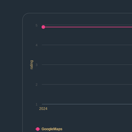
5
4
rating
3
2
1
2024
GoogleMaps