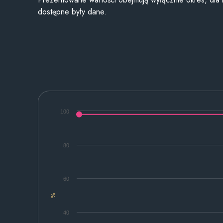
dostępne były dane.
100
80
60
%
40