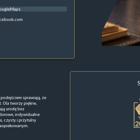
oogleMaps
acebook.com
m podejściem sprawiają, że
. Ola tworzy piękne,
lają urodę bez
odorowe, indywidualne
, czysty i przytulny
 zaopiekowanym.