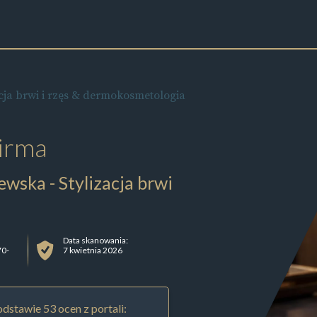
ja brwi i rzęs & dermokosmetologia
irma
ska - Stylizacja brwi
Data skanowania:
70-
7 kwietnia 2026
dstawie 53 ocen z portali: