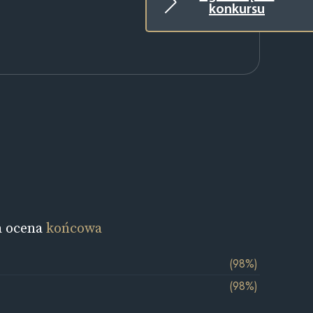
konkursu
a ocena
końcowa
(98%)
(98%)