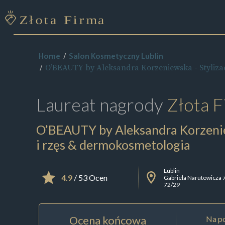
Home
Salon Kosmetyczny Lublin
O’BEAUTY by Aleksandra Korzeniewska - Stylizac
Laureat nagrody
Złota F
O’BEAUTY by Aleksandra Korzeniew
i rzęs & dermokosmetologia
Lublin
4.9
/ 53 Ocen
Gabriela Narutowicza 
72/29
Ocena końcowa
Na po