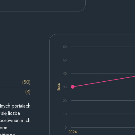
60
50
40
(50)
Ilość
30
(3)
20
lnych portalach
się liczba
10
 porównanie ich
form.
0
2024
 którego