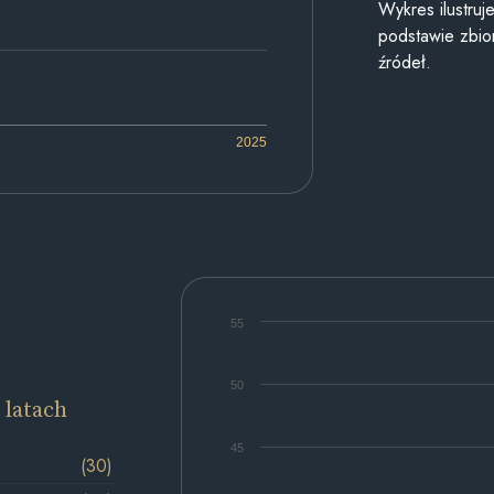
Wykres ilustru
podstawie zbior
źródeł.
2025
55
50
 latach
45
(30)