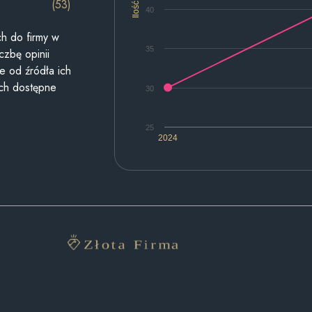
(53)
Ilość
40
h do firmy w
35
czbę opinii
e od źródła ich
ych dostępne
30
25
2024