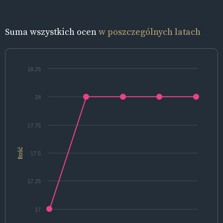
Suma wszystkich ocen
w poszczególnych latach
18.25
18
17.75
Ilość
17.5
17.25
17