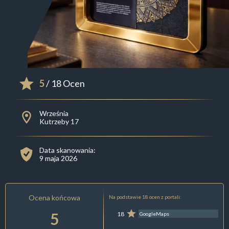
5
/ 18 Ocen
Września
Kutrzeby 17
Data skanowania:
9 maja 2026
Ocena końcowa
Na podstawie 18 ocen z portali:
5
18
GoogleMaps