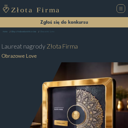
Zgłoś się do konkursu
Obrazowe Love
Home
Sklep z Podarunkami Września
Laureat nagrody
Złota Firma
Obrazowe Love