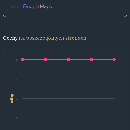
Źródło:
Oceny
na poszczególnych stronach
5
4
rating
3
2