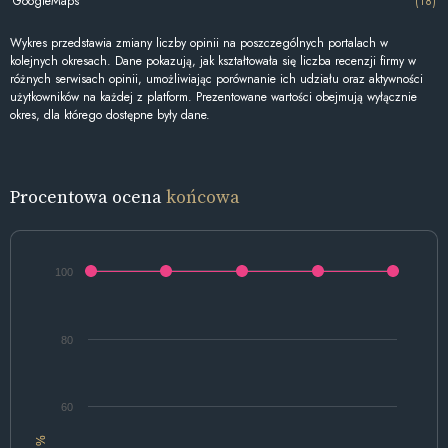
GoogleMaps
(18)
Wykres przedstawia zmiany liczby opinii na poszczególnych portalach w
kolejnych okresach. Dane pokazują, jak kształtowała się liczba recenzji firmy w
różnych serwisach opinii, umożliwiając porównanie ich udziału oraz aktywności
użytkowników na każdej z platform. Prezentowane wartości obejmują wyłącznie
okres, dla którego dostępne były dane.
Procentowa ocena
końcowa
100
80
60
%