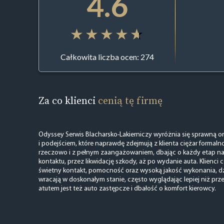
4.6
Całkowita liczba ocen: 274
Za co klienci
cenią tę firmę
Odyssey Serwis Blacharsko-Lakierniczy wyróżnia się sprawną o
i podejściem, które naprawdę zdejmują z klienta ciężar formalno
rzeczowo i z pełnym zaangażowaniem, dbając o każdy etap 
kontaktu, przez likwidację szkody, aż po wydanie auta. Klienci 
świetny kontakt, pomocność oraz wysoką jakość wykonania, dz
wracają w doskonałym stanie, często wyglądając lepiej niż pr
atutem jest też auto zastępcze i dbałość o komfort kierowcy.