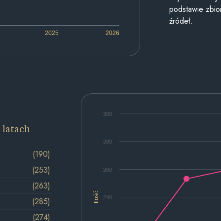
podstawie zbior
źródeł.
2025
2026
300
 latach
280
(190)
(253)
260
(263)
Ilość
240
(285)
(274)