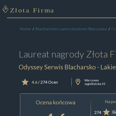
Od
Home
Blacharstwo samochodowe Warszawa
Laureat nagrody
Złota F
Odyssey Serwis Blacharsko - Lakie
Warszawa
4.6
/ 274 Ocen
Jagiellońska 55
Ocena końcowa
Na pod
274
G