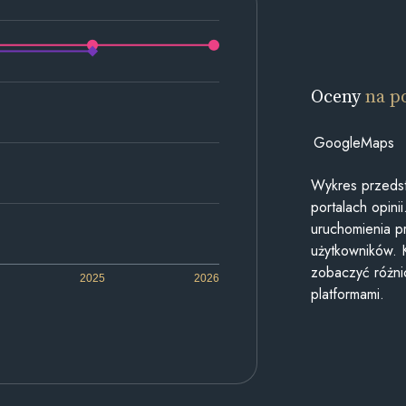
Oceny
na p
GoogleMaps
Wykres przedst
portalach opin
uruchomienia p
użytkowników. 
zobaczyć różn
2025
2026
platformami.