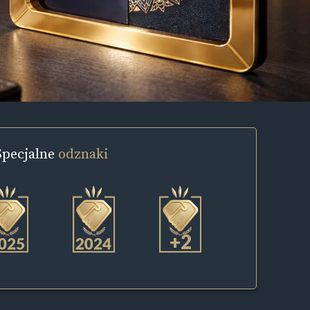
Specjalne
odznaki
+2