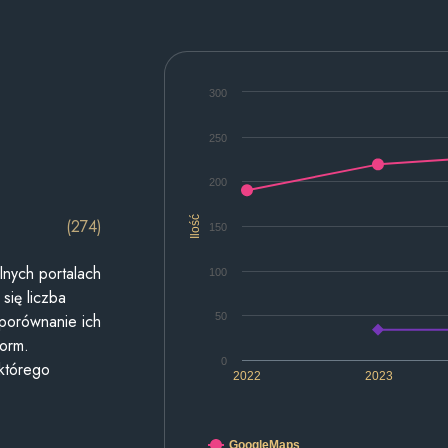
300
250
200
Ilość
(274)
150
lnych portalach
100
się liczba
50
 porównanie ich
form.
0
 którego
2022
2023
GoogleMaps