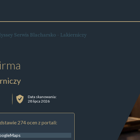
yssey Serwis Blacharsko - Lakierniczy
irma
rniczy
Data skanowania:
28 lipca 2026
stawie 274 ocen z portali:
oogleMaps