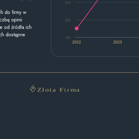
220
h do firmy w
czbę opinii
200
e od źródła ich
ych dostępne
180
2022
2023