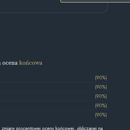
a ocena
końcowa
(90%)
(90%)
(90%)
(90%)
(90%)
je zmiany procentowej oceny końcowej, obliczanej na