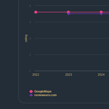
5
4
rating
3
2
1
2022
2023
2024
GoogleMaps
revieweuro.com