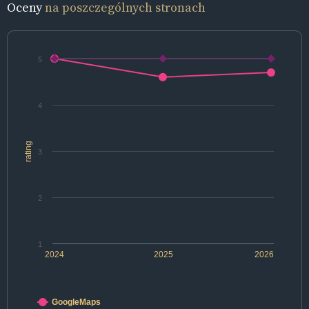
Oceny
na poszczególnych stronach
5
4
rating
3
2
1
2024
2025
2026
GoogleMaps