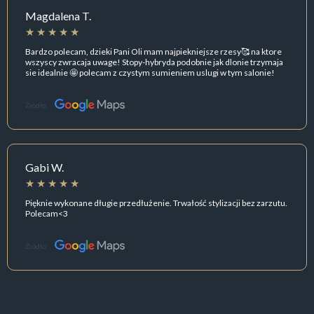
Magdalena T.
Bardzo polecam, dzieki Pani Oli mam najpiekniejsze rzesy🥰 na ktore
wszyscy zwracaja uwage! Stopy-hybryda podobnie jak dlonie trzymaja
sie idealnie 🤩 polecam z czystym sumieniem uslugi w tym salonie!
Źródło:
Gabi W.
Pięknie wykonane długie przedłużenie. Trwałość stylizacji bez zarzutu.
Polecam<3
Źródło: