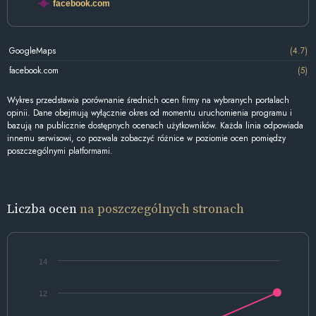
facebook.com
GoogleMaps
(4.7)
facebook.com
(5)
Wykres przedstawia porównanie średnich ocen firmy na wybranych portalach
opinii. Dane obejmują wyłącznie okres od momentu uruchomienia programu i
bazują na publicznie dostępnych ocenach użytkowników. Każda linia odpowiada
innemu serwisowi, co pozwala zobaczyć różnice w poziomie ocen pomiędzy
poszczególnymi platformami.
Liczba ocen
na poszczególnych stronach
14
12