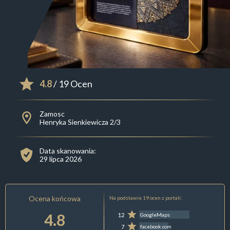
4.8
/ 19 Ocen
Zamosc
Henryka Sienkiewicza 2/3
Data skanowania:
29 lipca 2026
Ocena końcowa
Na podstawie 19 ocen z portali:
4.8
12
GoogleMaps
7
facebook.com