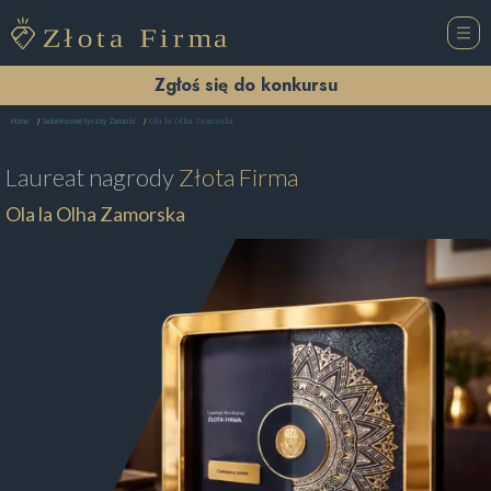
Zgłoś się do konkursu
Ola la Olha Zamorska
Home
Salon Kosmetyczny Zamość
Laureat nagrody
Złota Firma
Ola la Olha Zamorska