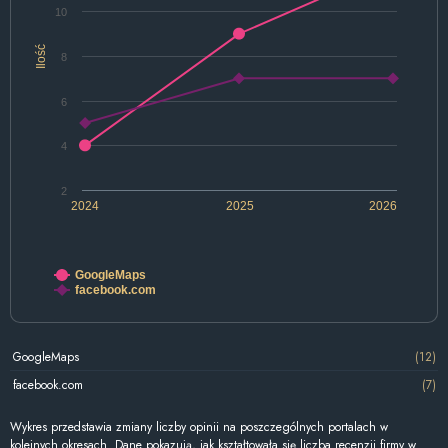
10
Ilość
8
6
4
2
2024
2025
2026
GoogleMaps
facebook.com
GoogleMaps
(12)
facebook.com
(7)
Wykres przedstawia zmiany liczby opinii na poszczególnych portalach w
kolejnych okresach. Dane pokazują, jak kształtowała się liczba recenzji firmy w