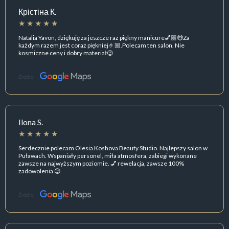
Крістіна К.
Natalia Yavon, dziękuję za jeszcze raz piękny manicure💅🏼😍Za
każdym razem jest coraz piękniej🤌🏼.Polecam ten salon. Nie
kosmiczne ceny i dobry materiał😉
Źródło:
Ilona S.
Serdecznie polecam Olesia Koshova Beauty Studio. Najlepszy salon w
Puławach. Wspaniały personel, miła atmosfera, zabiegi wykonane
zawsze na najwyższym poziomie. 💅 rewelacja, zawsze 100%
zadowolenia 😊
Źródło: