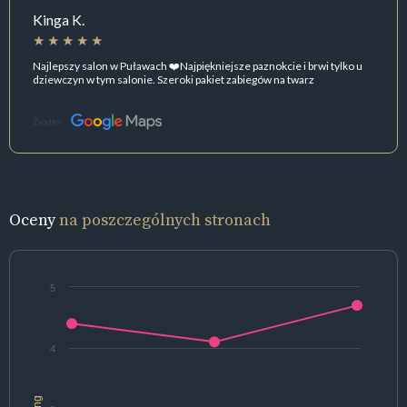
Kinga K.
Najlepszy salon w Puławach ❤️Najpiękniejsze paznokcie i brwi tylko u
dziewczyn w tym salonie. Szeroki pakiet zabiegów na twarz
Źródło:
Oceny
na poszczególnych stronach
5
4