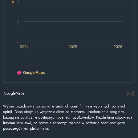
rating
3
2
1
2024
2025
2026
GoogleMaps
GoogleMaps
(4.7)
Wykres przedstawia porównanie średnich ocen firmy na wybranych portalach
opinii. Dane obejmują wyłącznie okres od momentu uruchomienia programu i
bazują na publicznie dostępnych ocenach użytkowników. Każda linia odpowiada
innemu serwisowi, co pozwala zobaczyć różnice w poziomie ocen pomiędzy
poszczególnymi platformami.