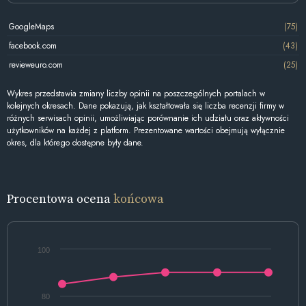
GoogleMaps
(75)
facebook.com
(43)
revieweuro.com
(25)
Wykres przedstawia zmiany liczby opinii na poszczególnych portalach w
kolejnych okresach. Dane pokazują, jak kształtowała się liczba recenzji firmy w
różnych serwisach opinii, umożliwiając porównanie ich udziału oraz aktywności
użytkowników na każdej z platform. Prezentowane wartości obejmują wyłącznie
okres, dla którego dostępne były dane.
Procentowa ocena
końcowa
100
80