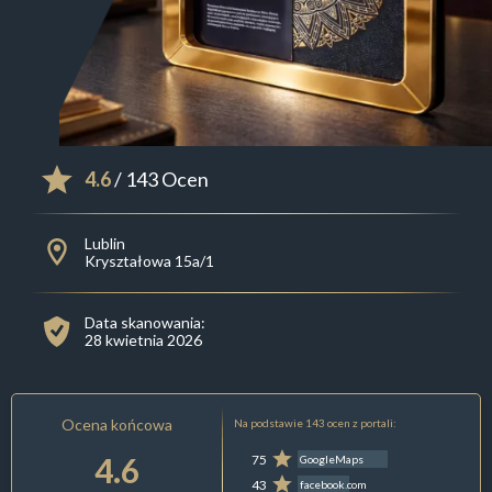
4.6
/ 143 Ocen
Lublin
Kryształowa 15a/1
Data skanowania:
28 kwietnia 2026
Ocena końcowa
Na podstawie 143 ocen z portali:
4.6
75
GoogleMaps
43
facebook.com