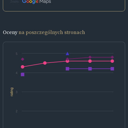
Źródło:
Oceny
na poszczególnych stronach
5
4
rating
3
2