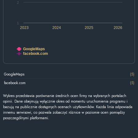
2
1
2023
2024
2025
2026
GoogleMaps
facebook.com
GoogleMaps
(5)
facebook.com
(5)
Wykres przedstawia porównanie średnich ocen firmy na wybranych portalach
opinii. Dane obejmują wyłącznie okres od momentu uruchomienia programu i
bazują na publicznie dostępnych ocenach użytkowników. Każda linia odpowiada
innemu serwisowi, co pozwala zobaczyć różnice w poziomie ocen pomiędzy
poszczególnymi platformami.