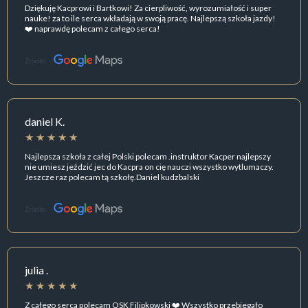
Dziękuję Kacprowi i Bartkowi! Za cierpliwość, wyrozumiałość i super
nauke! za to ile serca wkładają w swoją pracę. Najlepszą szkoła jazdy!
❤️ naprawdę polecam z całego serca!
Źródło:
daniel K.
Najlepsza szkoła z całej Polski polecam .instruktor Kacper najlepszy
nie umiesz jeździć jec do Kacpra on cię nauczi wszystko wytlumaczy.
Jeszcze raz polecam tą szkołę.Daniel kudzbalski
Źródło:
julia .
Z całego serca polecam OSK Filipkowski ❤️ Wszystko przebiegało