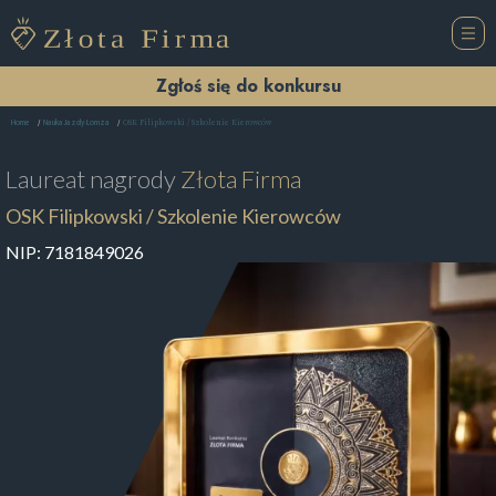
Zgłoś się do konkursu
OSK Filipkowski / Szkolenie Kierowców
Home
Nauka Jazdy Łomża
Laureat nagrody
Złota Firma
OSK Filipkowski / Szkolenie Kierowców
NIP:
7181849026