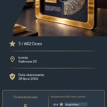
5
/ 682 Ocen
Łomża
Kalinowa 20
Data skanowania:
28 lipca 2026
Ocena końcowa
Na podstawie 682 ocen z portali:
5
414
GoogleMaps