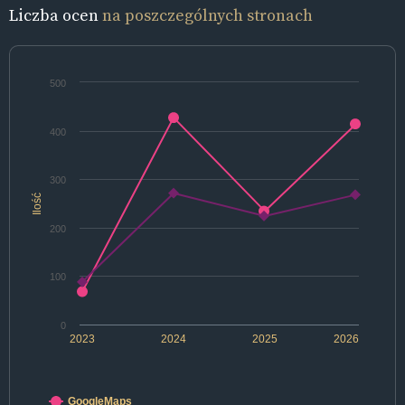
Liczba ocen
na poszczególnych stronach
500
400
300
Ilość
200
100
0
2023
2024
2025
2026
GoogleMaps