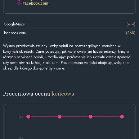
facebook.com
GoogleMaps
(414)
facebook.com
(268)
Wykres przedstawia zmiany liczby opinii na poszczególnych portalach w
kolejnych okresach. Dane pokazują, jak kształtowała się liczba recenzji firmy w
różnych serwisach opinii, umożliwiając porównanie ich udziału oraz aktywności
użytkowników na każdej z platform. Prezentowane wartości obejmują wyłącznie
okres, dla którego dostępne były dane.
Procentowa ocena
końcowa
100
80