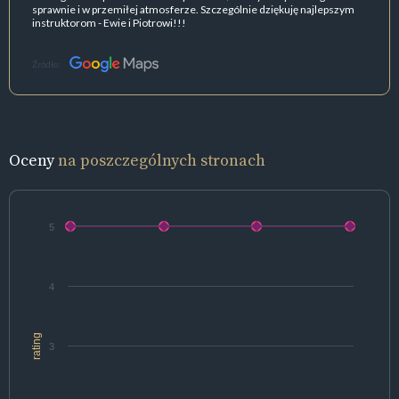
sprawnie i w przemiłej atmosferze. Szczególnie dziękuję najlepszym
instruktorom - Ewie i Piotrowi!!!
Źródło:
Oceny
na poszczególnych stronach
5
4
rating
3