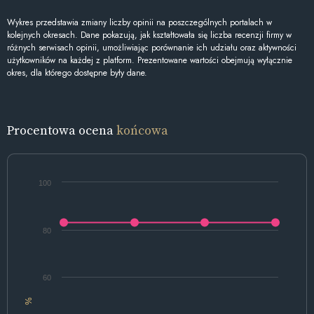
Wykres przedstawia zmiany liczby opinii na poszczególnych portalach w
kolejnych okresach. Dane pokazują, jak kształtowała się liczba recenzji firmy w
różnych serwisach opinii, umożliwiając porównanie ich udziału oraz aktywności
użytkowników na każdej z platform. Prezentowane wartości obejmują wyłącznie
okres, dla którego dostępne były dane.
Procentowa ocena
końcowa
100
80
60
%