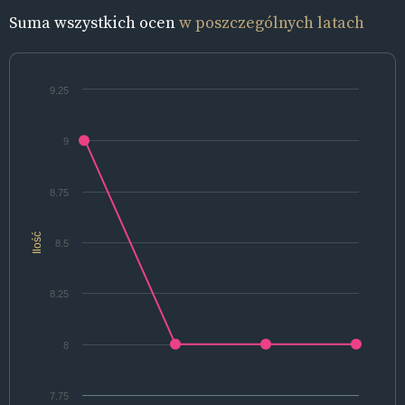
Suma wszystkich ocen
w poszczególnych latach
9.25
9
8.75
Ilość
8.5
8.25
8
7.75