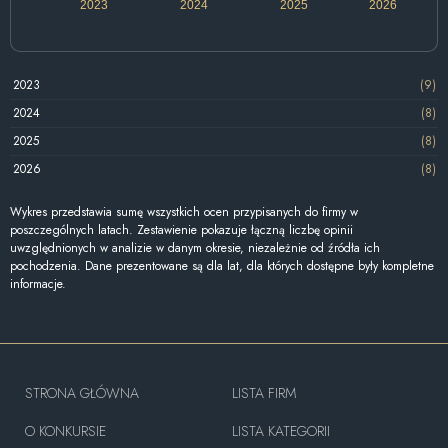
2023
2024
2025
2026
2023
(9)
2024
(8)
2025
(8)
2026
(8)
Wykres przedstawia sumę wszystkich ocen przypisanych do firmy w
poszczególnych latach. Zestawienie pokazuje łączną liczbę opinii
uwzględnionych w analizie w danym okresie, niezależnie od źródła ich
pochodzenia. Dane prezentowane są dla lat, dla których dostępne były kompletne
informacje.
STRONA GŁÓWNA
LISTA FIRM
O KONKURSIE
LISTA KATEGORII