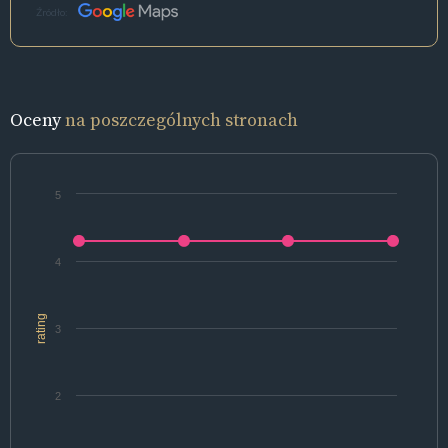
Źródło:
Oceny
na poszczególnych stronach
5
4
rating
3
2