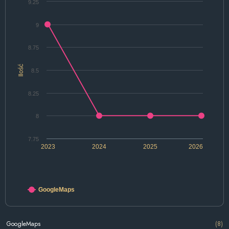
9.25
9
8.75
Ilość
8.5
8.25
8
7.75
2023
2024
2025
2026
GoogleMaps
GoogleMaps
(8)