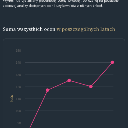
Wykres ilustruje zmiany procentowej oceny końcowej, obliczanej na podstawie
zbiorczej analizy dostępnych opinii użytkowników z różnych źródeł.
Suma wszystkich ocen
w poszczególnych latach
150
140
130
120
Ilość
110
100
90