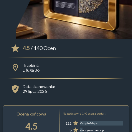
4.5
/ 140 Ocen
Trzebinia
Długa 36
Data skanowania:
29 lipca 2026
Ocena końcowa
Na podstawie 140 ocen z portali:
4.5
132
GoogleMaps
8
dobrymechanik.pl