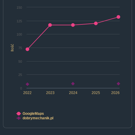
150
125
100
Ilość
75
50
25
0
2022
2023
2024
2025
2026
GoogleMaps
dobrymechanik.pl