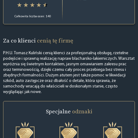
Całkowita liczba ocen: 140
Za co klienci
cenią tę firmę
P.H.U. Tomasz Kuliński cenią klienci za profesjonalną obsługę, rzetelne
podejście i sprawną realizację napraw blacharsko-lakierniczych. Warsztat
wyróżnia się świetnym kontaktem, jasnym omawianiem zakresu prac
oraz terminowością, dzięki czemu cały proces przebiega bez stresu i
zbędnych formalności. Dużym atutem jest także pomoc w likwidacji
szkód, auto zastępcze oraz dbałość o detale, która sprawia, że
samochody wracają do właścicieli w doskonałym stanie, często
wyglądając jak nowe.
Specjalne
odznaki