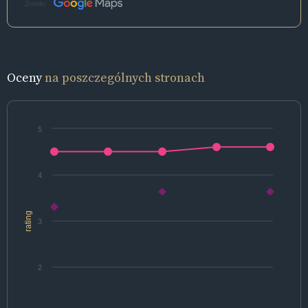
Źródło:
Oceny
na poszczególnych stronach
5
4
rating
3
2