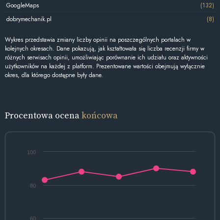
GoogleMaps
(132)
dobrymechanik.pl
(8)
Wykres przedstawia zmiany liczby opinii na poszczególnych portalach w
kolejnych okresach. Dane pokazują, jak kształtowała się liczba recenzji firmy w
różnych serwisach opinii, umożliwiając porównanie ich udziału oraz aktywności
użytkowników na każdej z platform. Prezentowane wartości obejmują wyłącznie
okres, dla którego dostępne były dane.
Procentowa ocena
końcowa
100
80
60