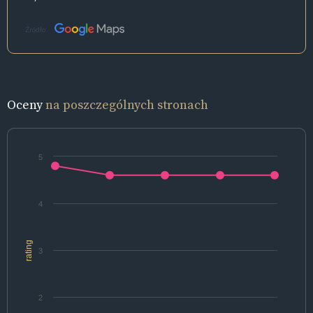
Źródło:
Oceny
na poszczególnych stronach
5
4
rating
3
2