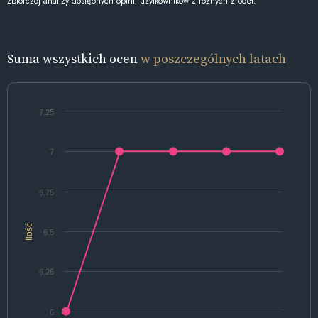
zbiorczej analizy dostępnych opinii użytkowników z różnych źródeł.
Suma wszystkich ocen
w poszczególnych latach
7.25
7
6.75
Ilość
6.5
6.25
6