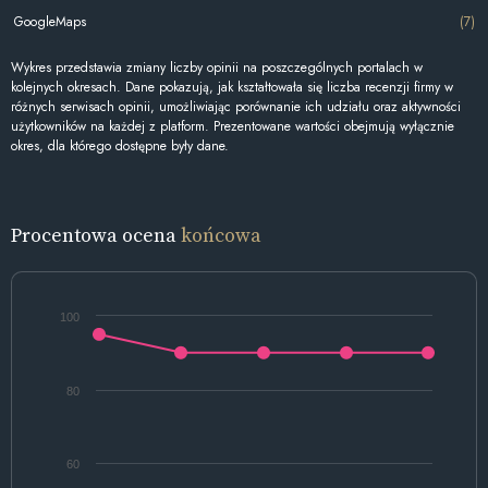
GoogleMaps
(7)
Wykres przedstawia zmiany liczby opinii na poszczególnych portalach w
kolejnych okresach. Dane pokazują, jak kształtowała się liczba recenzji firmy w
różnych serwisach opinii, umożliwiając porównanie ich udziału oraz aktywności
użytkowników na każdej z platform. Prezentowane wartości obejmują wyłącznie
okres, dla którego dostępne były dane.
Procentowa ocena
końcowa
100
80
60