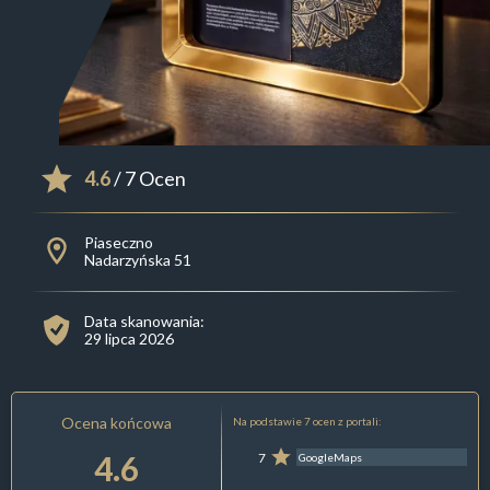
4.6
/ 7 Ocen
Piaseczno
Nadarzyńska 51
Data skanowania:
29 lipca 2026
Ocena końcowa
Na podstawie 7 ocen z portali:
4.6
7
GoogleMaps