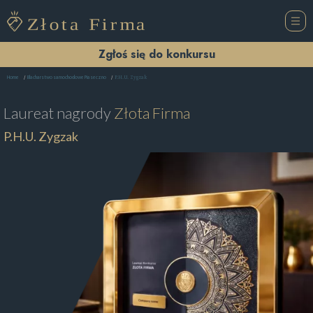
Zgłoś się do konkursu
P.H.U. Zygzak
Home
Blacharstwo samochodowe Piaseczno
Laureat nagrody
Złota Firma
P.H.U. Zygzak