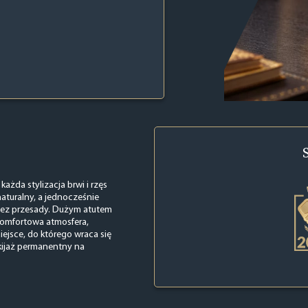
każda stylizacja brwi i rzęs
aturalny, a jednocześnie
ę bez przesady. Dużym atutem
 komfortowa atmosfera,
miejsce, do którego wraca się
akijaż permanentny na