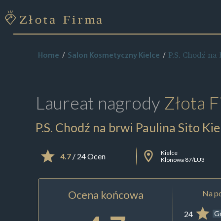
P.S. Chodź na 
Home
Salon Kosmetyczny Kielce
Laureat nagrody
Złota F
P.S. Chodź na brwi Paulina Sito Kie
Kielce
4.7
/ 24 Ocen
Klonowa 87/LU3
Ocena końcowa
Na po
24
G