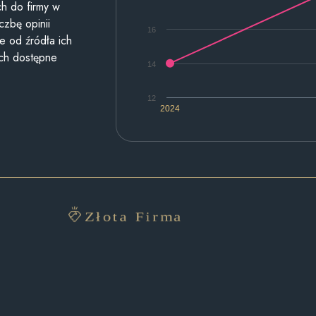
h do firmy w
czbę opinii
16
e od źródła ich
ych dostępne
14
12
2024