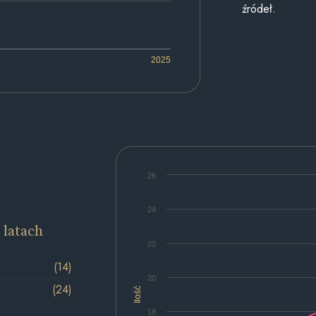
źródeł.
2025
26
24
 latach
22
(14)
20
(24)
Ilość
18