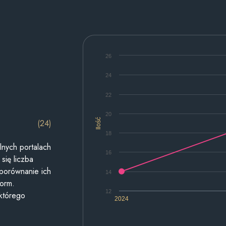
26
24
22
20
Ilość
(24)
18
lnych portalach
16
się liczba
 porównanie ich
14
form.
12
 którego
2024