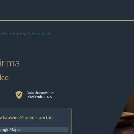
brwi Paulina Sito Kielce
irma
lce
Data skanowania:
9 kwietnia 2026
dstawie 24 ocen z portali:
oogleMaps