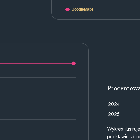
GoogleMaps
Procentow
2024
2025
Wykres ilustru
podstawie zbior