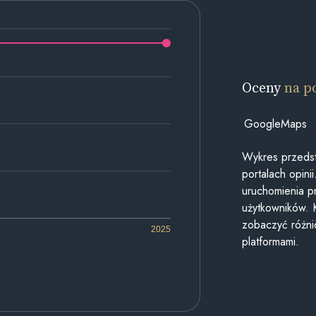
Oceny
na p
GoogleMaps
Wykres przedst
portalach opin
uruchomienia p
użytkowników. 
zobaczyć różn
2025
platformami.