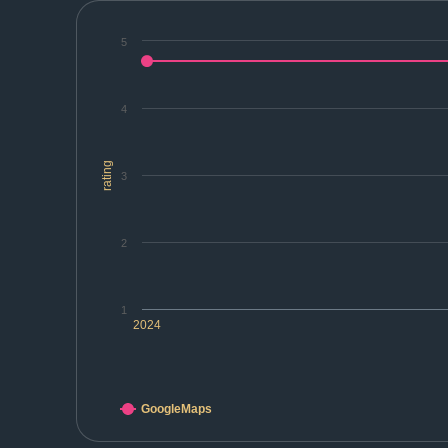
5
4
rating
3
2
1
2024
GoogleMaps