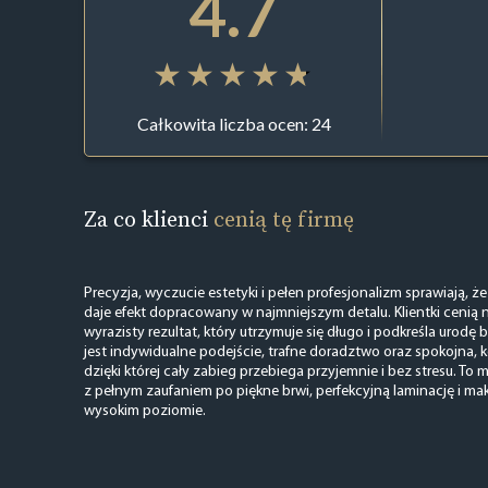
4.7
Całkowita liczba ocen: 24
Za co klienci
cenią tę firmę
Precyzja, wyczucie estetyki i pełen profesjonalizm sprawiają, że 
daje efekt dopracowany w najmniejszym detalu. Klientki cenią n
wyrazisty rezultat, który utrzymuje się długo i podkreśla urod
jest indywidualne podejście, trafne doradztwo oraz spokojna,
dzięki której cały zabieg przebiega przyjemnie i bez stresu. To 
z pełnym zaufaniem po piękne brwi, perfekcyjną laminację i m
wysokim poziomie.