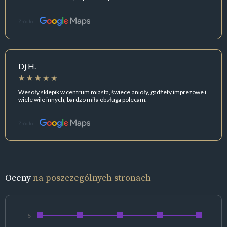
Źródło:
Dj H.
Wesoły sklepik w centrum miasta, świece,anioły, gadżety imprezowe i
wiele wile innych, bardzo miła obsługa polecam.
Źródło:
Oceny
na poszczególnych stronach
5