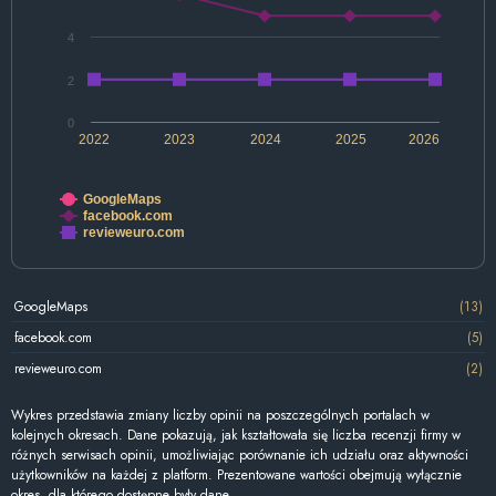
4
2
0
2022
2023
2024
2025
2026
GoogleMaps
facebook.com
revieweuro.com
GoogleMaps
(13)
facebook.com
(5)
revieweuro.com
(2)
Wykres przedstawia zmiany liczby opinii na poszczególnych portalach w
kolejnych okresach. Dane pokazują, jak kształtowała się liczba recenzji firmy w
różnych serwisach opinii, umożliwiając porównanie ich udziału oraz aktywności
użytkowników na każdej z platform. Prezentowane wartości obejmują wyłącznie
okres, dla którego dostępne były dane.