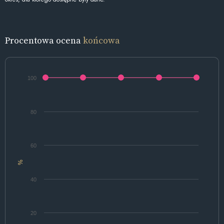
Procentowa ocena
końcowa
100
80
60
%
40
20