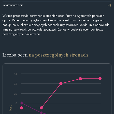
revieweuro.com
(5)
Wykres przedstawia porównanie średnich ocen firmy na wybranych portalach
opinii. Dane obejmują wyłącznie okres od momentu uruchomienia programu i
bazują na publicznie dostępnych ocenach użytkowników. Każda linia odpowiada
innemu serwisowi, co pozwala zobaczyć różnice w poziomie ocen pomiędzy
poszczególnymi platformami.
Liczba ocen
na poszczególnych stronach
14
12
10
8
Ilość
6