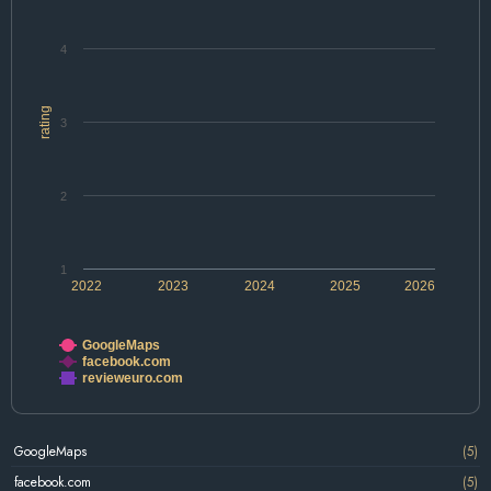
4
rating
3
2
1
2022
2023
2024
2025
2026
GoogleMaps
facebook.com
revieweuro.com
GoogleMaps
(5)
facebook.com
(5)