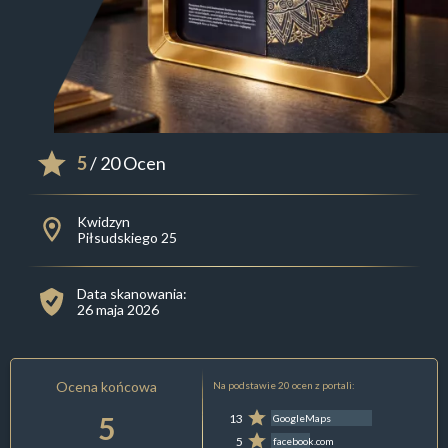
5
/ 20 Ocen
Kwidzyn
Piłsudskiego 25
Data skanowania:
26 maja 2026
Ocena końcowa
Na podstawie 20 ocen z portali:
5
13
GoogleMaps
5
facebook.com