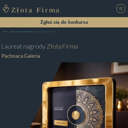
Zgłoś się do konkursu
Pachnaca Galeria
Home
Sklep z Podarunkami Kwidzyn
Laureat nagrody
Złota Firma
Pachnaca Galeria