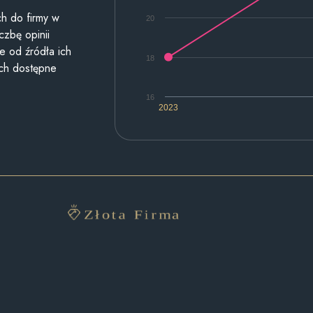
h do firmy w
20
czbę opinii
e od źródła ich
18
ych dostępne
16
2023