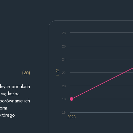
28
26
24
Ilość
(26)
22
lnych portalach
20
się liczba
18
 porównanie ich
form.
16
 którego
2023