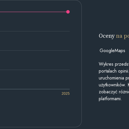
Oceny
na p
GoogleMaps
Wykres przedst
portalach opin
uruchomienia p
użytkowników. 
zobaczyć różn
2025
platformami.