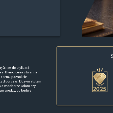
jściem do stylizacji
rą. Klienci cenią staranne
ki czemu paznokcie
ez długi czas. Dużym atutem
nia w doborze koloru czy
mem wiedzy, co buduje