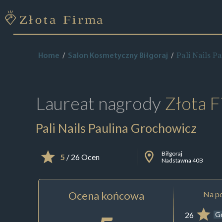
Pali Nails P
Home
Salon Kosmetyczny Biłgoraj
Laureat nagrody
Złota F
Pali Nails Paulina Grochowicz
Biłgoraj
5
/ 26 Ocen
Nadstawna 40B
Ocena końcowa
Na po
26
G