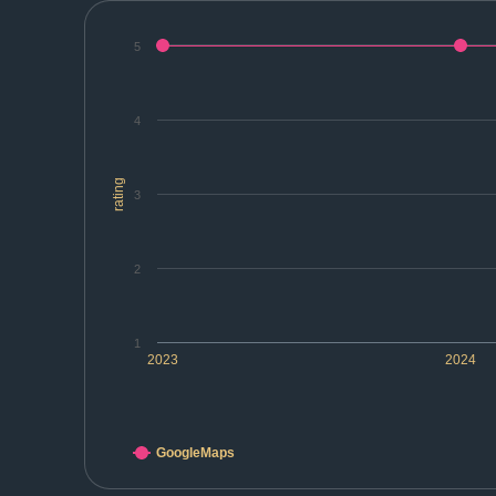
5
4
rating
3
2
1
2023
2024
GoogleMaps