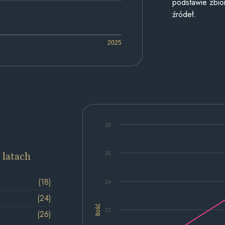
podstawie zbior
źródeł.
2025
28
 latach
26
(18)
24
(24)
Ilość
22
(26)