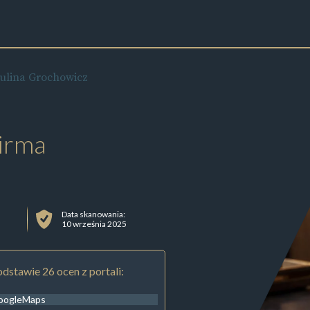
aulina Grochowicz
irma
Data skanowania:
10 września 2025
dstawie 26 ocen z portali:
oogleMaps