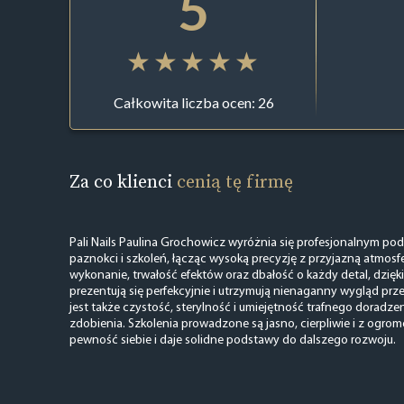
5
Całkowita liczba ocen: 26
Za co klienci
cenią tę firmę
Pali Nails Paulina Grochowicz wyróżnia się profesjonalnym pode
paznokci i szkoleń, łącząc wysoką precyzję z przyjazną atmosfe
wykonanie, trwałość efektów oraz dbałość o każdy detal, dzię
prezentują się perfekcyjnie i utrzymują nienaganny wygląd prz
jest także czystość, sterylność i umiejętność trafnego doradze
zdobienia. Szkolenia prowadzone są jasno, cierpliwie i z ogro
pewność siebie i daje solidne podstawy do dalszego rozwoju.