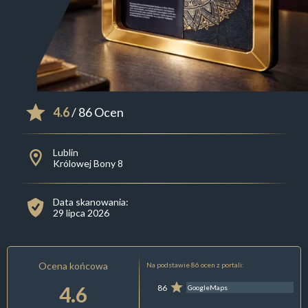
4.6
/ 86 Ocen
Lublin
Królowej Bony 8
Data skanowania:
29 lipca 2026
Ocena końcowa
Na podstawie 86 ocen z portali:
4.6
86
GoogleMaps