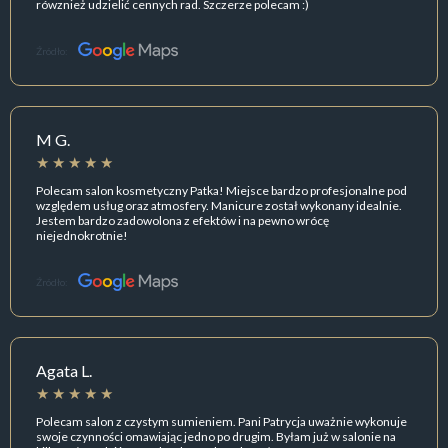
rówznież udzielić cennych rad. Szczerze polecam :)
Źródło:
M G.
Polecam salon kosmetyczny Patka! Miejsce bardzo profesjonalne pod
względem usług oraz atmosfery. Manicure został wykonany idealnie.
Jestem bardzo zadowolona z efektów i na pewno wrócę
niejednokrotnie!
Źródło:
Agata L.
Polecam salon z czystym sumieniem. Pani Patrycja uważnie wykonuje
swoje czynności omawiając jedno po drugim. Byłam już w salonie na