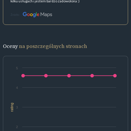
kilku usługach i jestem bardzo zadowolona :)
Źródło:
Oceny
na poszczególnych stronach
5
4
rating
3
2