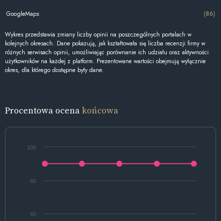
GoogleMaps
(86)
Wykres przedstawia zmiany liczby opinii na poszczególnych portalach w
kolejnych okresach. Dane pokazują, jak kształtowała się liczba recenzji firmy w
różnych serwisach opinii, umożliwiając porównanie ich udziału oraz aktywności
użytkowników na każdej z platform. Prezentowane wartości obejmują wyłącznie
okres, dla którego dostępne były dane.
Procentowa ocena
końcowa
100
80
60