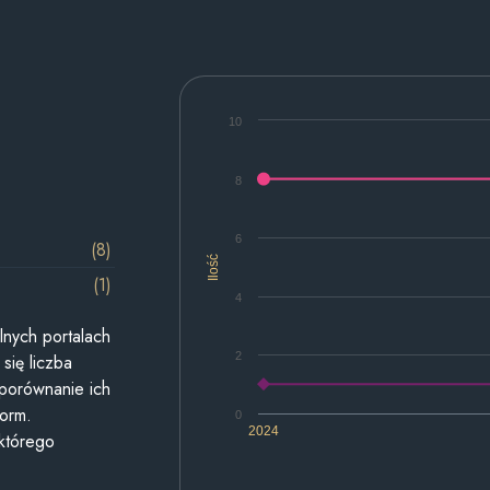
10
8
6
(8)
Ilość
(1)
4
lnych portalach
2
się liczba
 porównanie ich
form.
0
2024
 którego