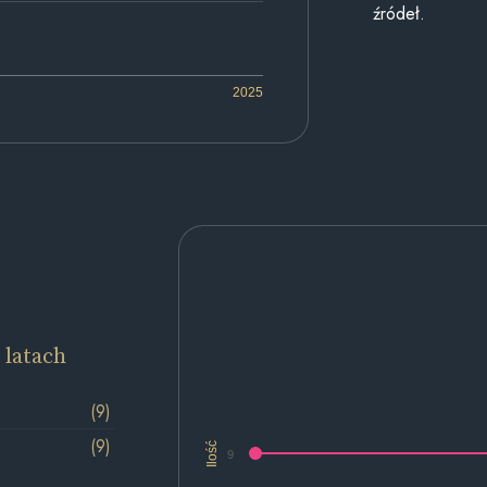
źródeł.
2025
 latach
(9)
(9)
Ilość
9