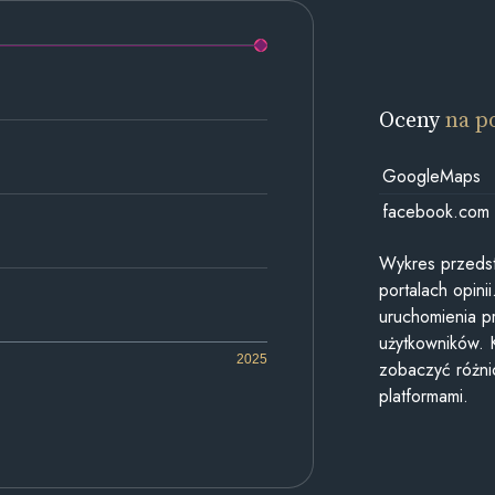
Oceny
na p
GoogleMaps
facebook.com
Wykres przedst
portalach opin
uruchomienia p
użytkowników. 
2025
zobaczyć różn
platformami.