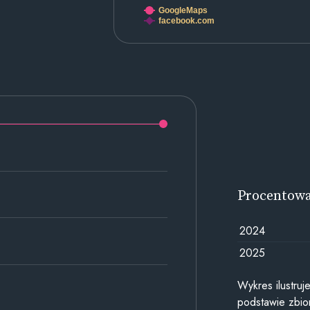
GoogleMaps
facebook.com
Procentow
2024
2025
Wykres ilustru
podstawie zbior