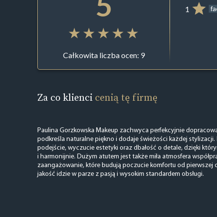
5
1
f
Całkowita liczba ocen: 9
Za co klienci
cenią tę firmę
Paulina Gorzkowska Makeup zachwyca perfekcyjnie dopracowa
podkreśla naturalne piękno i dodaje świeżości każdej stylizacji.
podejście, wyczucie estetyki oraz dbałość o detale, dzięki któ
i harmonijnie. Dużym atutem jest także miła atmosfera współpra
zaangażowanie, które budują poczucie komfortu od pierwszej ch
jakość idzie w parze z pasją i wysokim standardem obsługi.