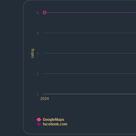
5
4
rating
3
2
1
2024
GoogleMaps
facebook.com