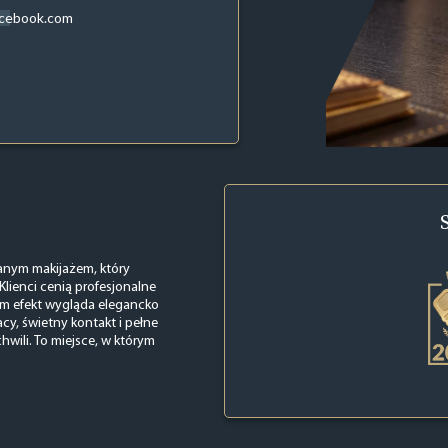
acebook.com
nym makijażem, który
 Klienci cenią profesjonalne
rym efekt wygląda elegancko
cy, świetny kontakt i pełne
wili. To miejsce, w którym