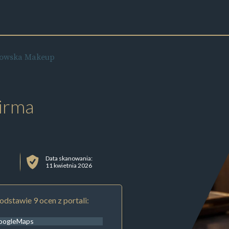
kowska Makeup
irma
Data skanowania:
11 kwietnia 2026
odstawie 9 ocen z portali:
oogleMaps