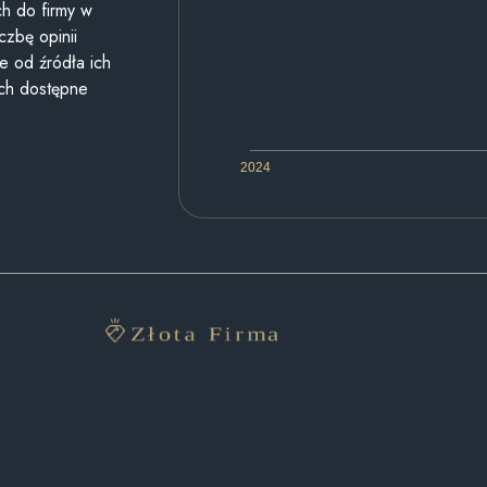
h do firmy w
czbę opinii
e od źródła ich
ych dostępne
2024