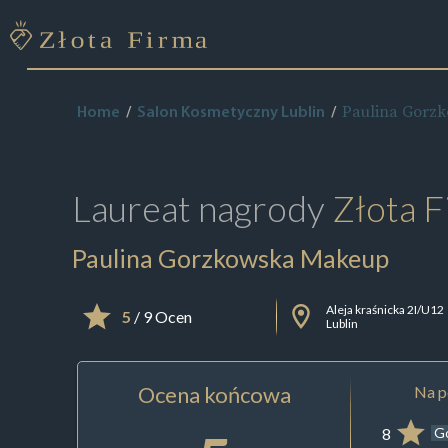
Paulina Gorz
Home
Salon Kosmetyczny Lublin
Laureat nagrody
Złota F
Paulina Gorzkowska Makeup
Aleja kraśnicka 2I/U12
5
/ 9 Ocen
Lublin
Ocena końcowa
Na p
8
G