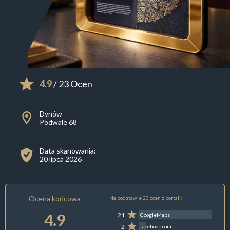
4.9
/ 23 Ocen
Dynów
Podwale 68
Data skanowania:
20 lipca 2026
Ocena końcowa
Na podstawie 23 ocen z portali:
4.9
21
GoogleMaps
2
facebook.com