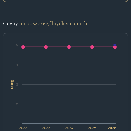
Oceny
na poszczególnych stronach
5
4
rating
3
2
1
2022
2023
2024
2025
2026