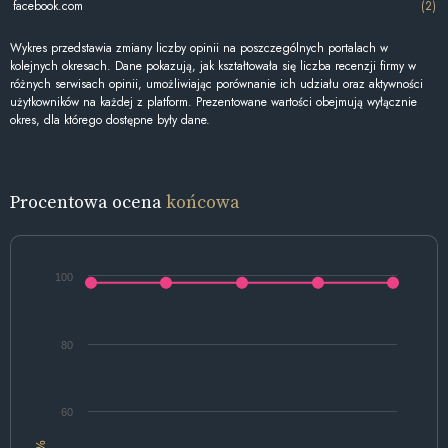
facebook.com
(2)
Wykres przedstawia zmiany liczby opinii na poszczególnych portalach w
kolejnych okresach. Dane pokazują, jak kształtowała się liczba recenzji firmy w
różnych serwisach opinii, umożliwiając porównanie ich udziału oraz aktywności
użytkowników na każdej z platform. Prezentowane wartości obejmują wyłącznie
okres, dla którego dostępne były dane.
Procentowa ocena
końcowa
100
80
60
%