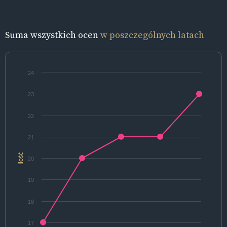
Suma wszystkich ocen
w poszczególnych latach
24
23
22
21
Ilość
20
19
18
17