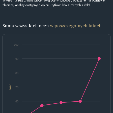
Wykres ilustruje zmiany procentowej oceny końcowej, obliczanej na podstawie
zbiorczej analizy dostępnych opinii użytkowników z różnych źródeł.
Suma wszystkich ocen
w poszczególnych latach
100
90
80
Ilość
70
60