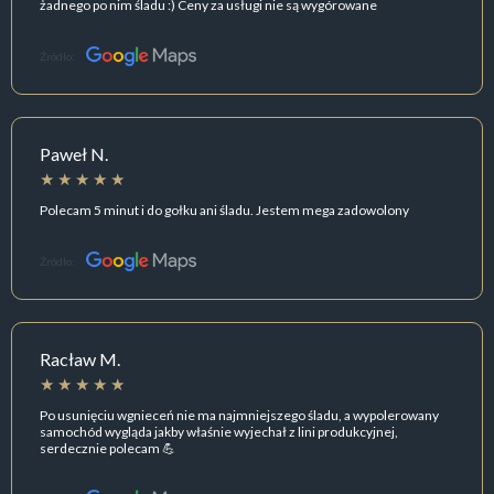
żadnego po nim śladu :) Ceny za usługi nie są wygórowane
Źródło:
Paweł N.
Polecam 5 minut i do gołku ani śladu. Jestem mega zadowolony
Źródło:
Racław M.
Po usunięciu wgnieceń nie ma najmniejszego śladu, a wypolerowany
samochód wygląda jakby właśnie wyjechał z lini produkcyjnej,
serdecznie polecam 💪