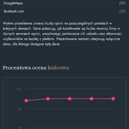
GoogleMaps
(59)
facebook.com
(31)
Wykres przedstawia zmiany liczby opinii na poszczególnych portalach w
kolejnych okresach. Dane pokazują, jak kształtowała się liczba recenzji firmy w
różnych serwisach opinii, umożliwiając porównanie ich udziału oraz aktywności
użytkowników na każdej z platform. Prezentowane wartości obejmują wyłącznie
okres, dla którego dostępne były dane.
Procentowa ocena
końcowa
100
80
60