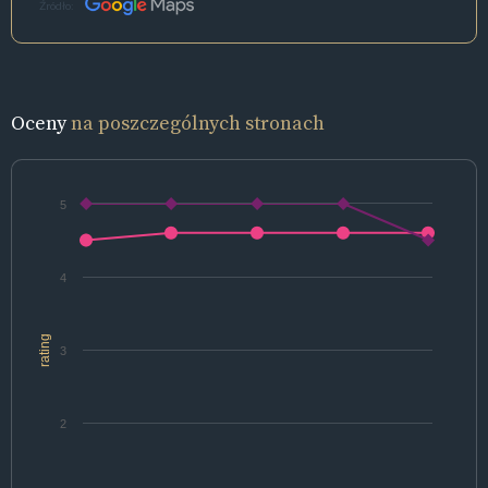
Źródło:
Oceny
na poszczególnych stronach
5
4
rating
3
2