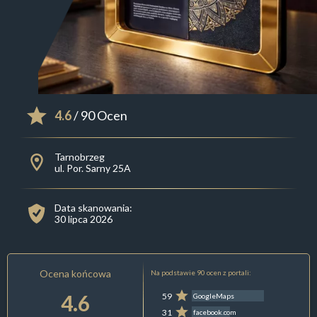
4.6
/ 90 Ocen
Tarnobrzeg
ul. Por. Sarny 25A
Data skanowania:
30 lipca 2026
Ocena końcowa
Na podstawie 90 ocen z portali:
4.6
59
GoogleMaps
31
facebook.com