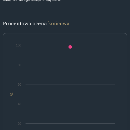
Procentowa ocena
końcowa
100
80
60
%
40
20