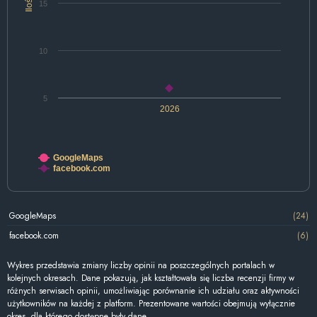
Ilość
15
10
5
2026
GoogleMaps
facebook.com
GoogleMaps
(24)
facebook.com
(6)
Wykres przedstawia zmiany liczby opinii na poszczególnych portalach w
kolejnych okresach. Dane pokazują, jak kształtowała się liczba recenzji firmy w
różnych serwisach opinii, umożliwiając porównanie ich udziału oraz aktywności
użytkowników na każdej z platform. Prezentowane wartości obejmują wyłącznie
okres, dla którego dostępne były dane.