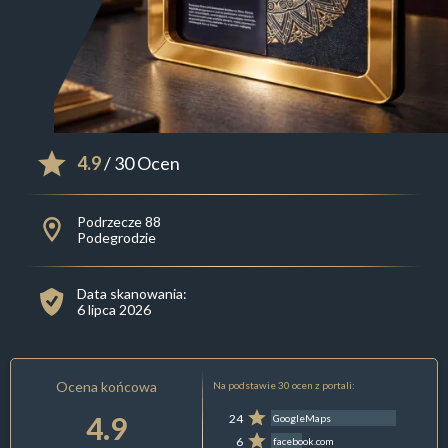
4.9
/ 30 Ocen
Podrzecze 88
Podegrodzie
Data skanowania:
6 lipca 2026
Ocena końcowa
Na podstawie 30 ocen z portali:
4.9
24
GoogleMaps
6
facebook.com