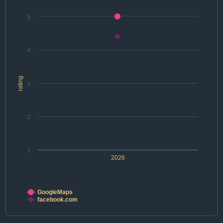
5
4
rating
3
2
1
2026
GoogleMaps
facebook.com