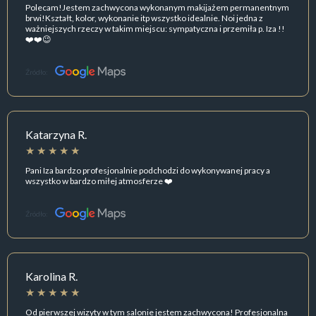
Polecam!Jestem zachwycona wykonanym makijażem permanentnym
brwi!Kształt, kolor, wykonanie itp wszystko idealnie. Noi jedna z
ważniejszych rzeczy w takim miejscu: sympatyczna i przemiła p. Iza !!
❤️❤️😉
Źródło:
Katarzyna R.
Pani Iza bardzo profesjonalnie podchodzi do wykonywanej pracy a
wszystko w bardzo miłej atmosferze ❤️
Źródło:
Karolina R.
Od pierwszej wizyty w tym salonie jestem zachwycona! Profesjonalna