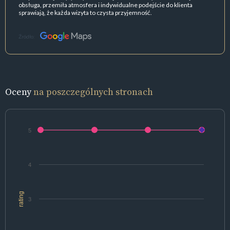
obsługa, przemiła atmosfera i indywidualne podejście do klienta
sprawiają, że każda wizyta to czysta przyjemność.
Źródło:
Oceny
na poszczególnych stronach
5
4
rating
3