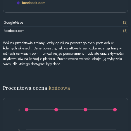
facebook.com
GoogleMaps
(12)
facebook.com
(3)
Wykres przedstawia zmiany liczby opinii na poszczególnych portalach w
kolejnych okresach. Dane pokazują, jak kształtowała się liczba recenzji firmy w
różnych serwisach opinii, umożliwiając porównanie ich udziału oraz aktywności
użytkowników na każdej z platform. Prezentowane wartości obejmują wyłącznie
okres, dla którego dostępne były dane.
Procentowa ocena
końcowa
100
80