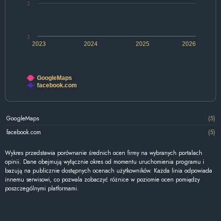
2
1
2023
2024
2025
2026
GoogleMaps
facebook.com
GoogleMaps
(5)
facebook.com
(5)
Wykres przedstawia porównanie średnich ocen firmy na wybranych portalach
opinii. Dane obejmują wyłącznie okres od momentu uruchomienia programu i
bazują na publicznie dostępnych ocenach użytkowników. Każda linia odpowiada
innemu serwisowi, co pozwala zobaczyć różnice w poziomie ocen pomiędzy
poszczególnymi platformami.