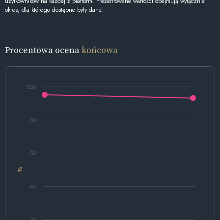
użytkowników na każdej z platform. Prezentowane wartości obejmują wyłącznie
okres, dla którego dostępne były dane.
Procentowa ocena
końcowa
100
80
60
%
40
20