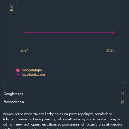
20
Ilość
15
10
5
0
2024
2025
GoogleMaps
facebook.com
GoogleMaps
(31)
facebook.com
(6)
Wykres przedstawia zmiany liczby opinii na poszczególnych portalach w
kolejnych okresach. Dane pokazują, jak kształtowała się liczba recenzji firmy w
różnych serwisach opinii, umożliwiając porównanie ich udziału oraz aktywności