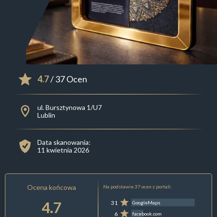
4.7
/ 37 Ocen
ul. Bursztynowa 1/U7
Lublin
Data skanowania:
11 kwietnia 2026
Ocena końcowa
Na podstawie 37 ocen z portali:
4.7
31
GoogleMaps
6
facebook.com