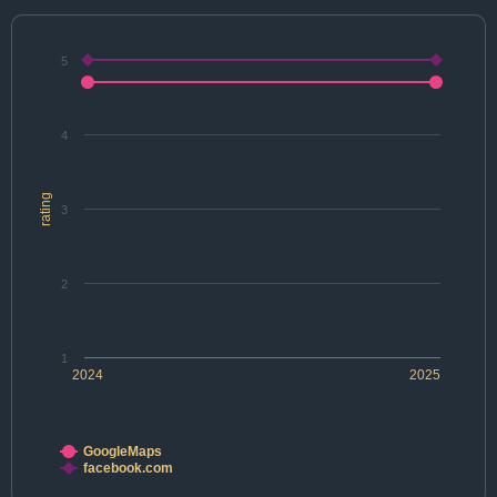
5
4
rating
3
2
1
2024
2025
GoogleMaps
facebook.com