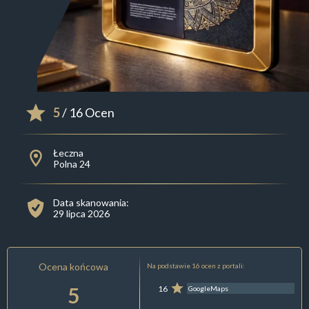
5
/ 16 Ocen
Łeczna
Polna 24
Data skanowania:
29 lipca 2026
Ocena końcowa
Na podstawie 16 ocen z portali:
5
16
GoogleMaps