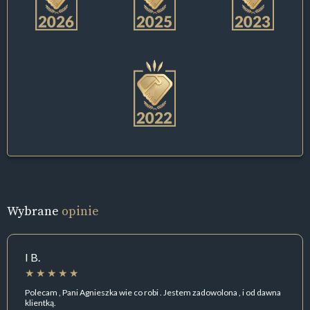
Wybrane
opinie
I B.
Polecam , Pani Agnieszka wie co robi . Jestem zadowolona , i od dawna
klientką.