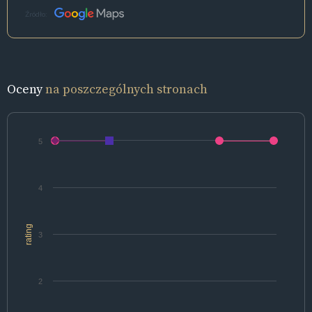
Źródło:
Oceny
na poszczególnych stronach
5
4
rating
3
2