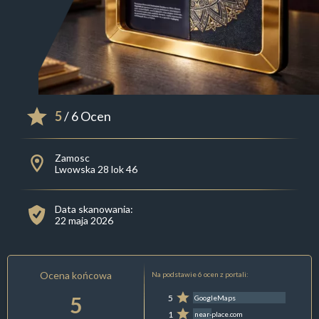
5
/ 6 Ocen
Zamosc
Lwowska 28 lok 46
Data skanowania:
22 maja 2026
Ocena końcowa
Na podstawie 6 ocen z portali:
5
5
GoogleMaps
1
near-place.com