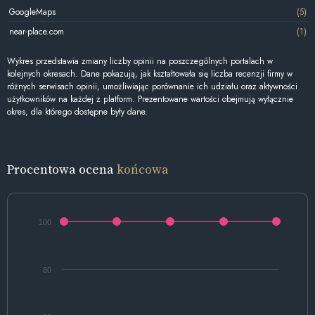
GoogleMaps
(5)
near-place.com
(1)
Wykres przedstawia zmiany liczby opinii na poszczególnych portalach w
kolejnych okresach. Dane pokazują, jak kształtowała się liczba recenzji firmy w
różnych serwisach opinii, umożliwiając porównanie ich udziału oraz aktywności
użytkowników na każdej z platform. Prezentowane wartości obejmują wyłącznie
okres, dla którego dostępne były dane.
Procentowa ocena
końcowa
100
80