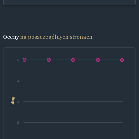
Oceny
na poszczególnych stronach
5
4
rating
3
2