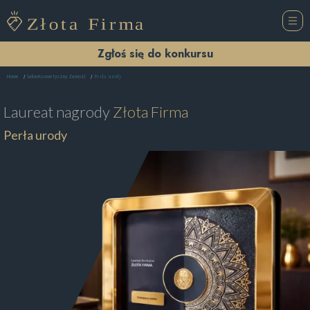
Zgłoś się do konkursu
Perła urody
Home
Salon Kosmetyczny Zamość
Laureat nagrody
Złota Firma
Perła urody