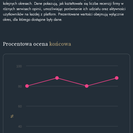
kolejnych okresach. Dane pokazują, jak kształtowała się liczba recenzji firmy w
różnych serwisach opinii, umożliwiając porównanie ich udziału oraz aktywności
użytkowników na każdej z platform. Prezentowane wartości obejmują wyłącznie
okres, dla którego dostępne były dane.
Procentowa ocena
końcowa
100
80
60
%
40