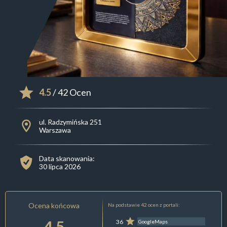
4.5
/ 42 Ocen
ul. Radzymińska 251
Warszawa
Data skanowania:
30 lipca 2026
Ocena końcowa
Na podstawie 42 ocen z portali:
4.5
36
GoogleMaps