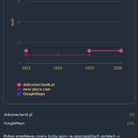
30
Ilość
20
10
0
2023
2024
2025
2026
dobrymechanik.pl
near-place.com
GoogleMaps
dobrymechanik.pl
(6)
GoogleMaps
(36)
Wykres przedstawia zmiany liczby opinii na poszczególnych portalach w