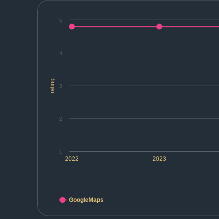
5
4
rating
3
2
1
2022
2023
GoogleMaps