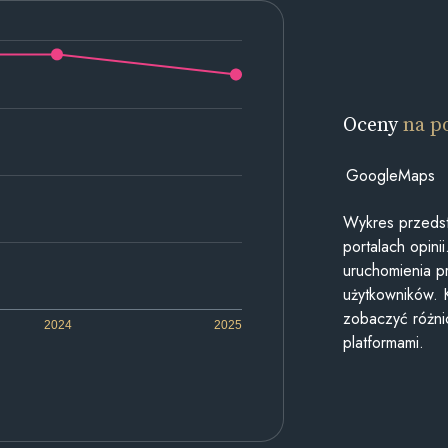
Oceny
na p
GoogleMaps
Wykres przedst
portalach opin
uruchomienia p
użytkowników. 
zobaczyć różn
2024
2025
platformami.