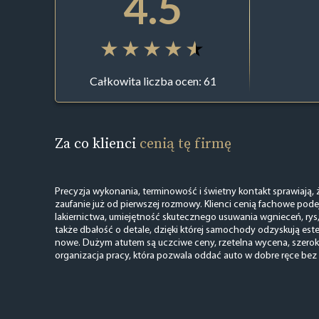
4.5
Całkowita liczba ocen: 61
Za co klienci
cenią tę firmę
Precyzja wykonania, terminowość i świetny kontakt sprawiają, 
zaufanie już od pierwszej rozmowy. Klienci cenią fachowe podej
lakiernictwa, umiejętność skutecznego usuwania wgnieceń, rys,
także dbałość o detale, dzięki której samochody odzyskują este
nowe. Dużym atutem są uczciwe ceny, rzetelna wycena, szeroki
organizacja pracy, która pozwala oddać auto w dobre ręce bez 