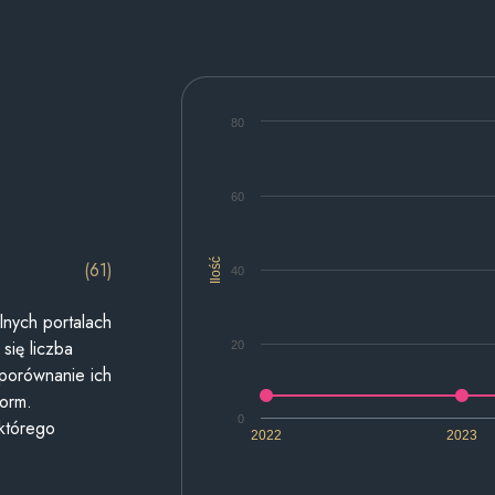
80
60
Ilość
(61)
40
lnych portalach
się liczba
20
 porównanie ich
form.
0
 którego
2022
2023