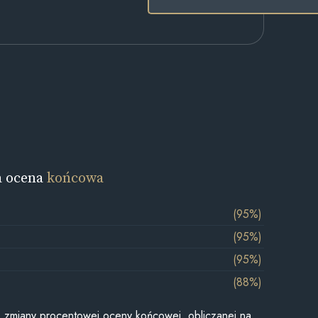
a ocena
końcowa
(95%)
(95%)
(95%)
(88%)
je zmiany procentowej oceny końcowej, obliczanej na