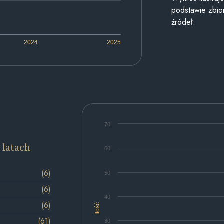
podstawie zbior
źródeł.
2024
2025
70
 latach
60
(6)
50
(6)
40
(6)
Ilość
(61)
30