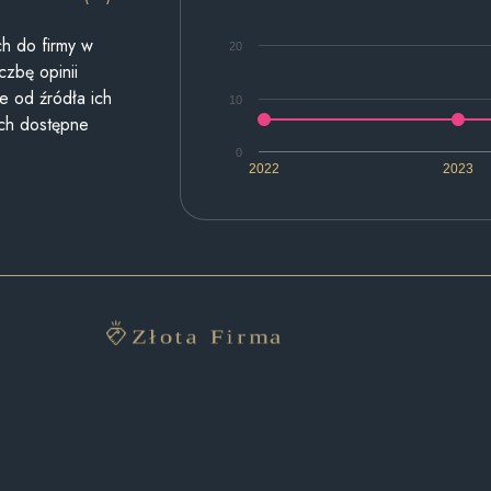
h do firmy w
20
czbę opinii
e od źródła ich
10
ych dostępne
0
2022
2023