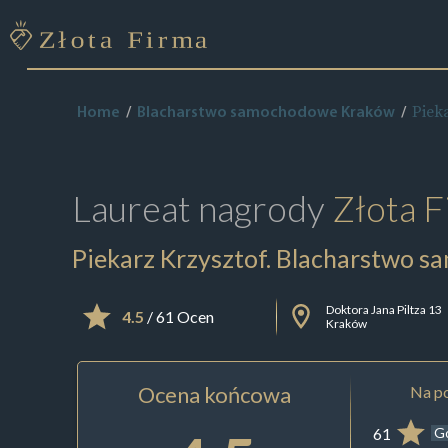
Piek
Home
Blacharstwo samochodowe Kraków
Laureat nagrody
Złota F
Piekarz Krzysztof. Blacharstwo 
Doktora Jana Piltza 13
4.5
/ 61 Ocen
Kraków
Ocena końcowa
Na po
61
G