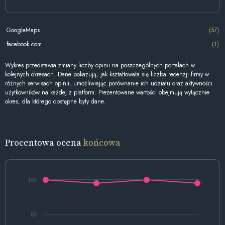
GoogleMaps
(57)
facebook.com
(1)
Wykres przedstawia zmiany liczby opinii na poszczególnych portalach w
kolejnych okresach. Dane pokazują, jak kształtowała się liczba recenzji firmy w
różnych serwisach opinii, umożliwiając porównanie ich udziału oraz aktywności
użytkowników na każdej z platform. Prezentowane wartości obejmują wyłącznie
okres, dla którego dostępne były dane.
Procentowa ocena
końcowa
100
80