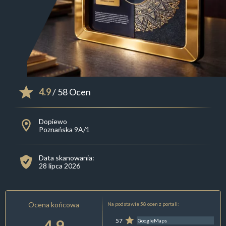
4.9
/ 58 Ocen
Dopiewo
Poznańska 9A/1
Data skanowania:
28 lipca 2026
Ocena końcowa
Na podstawie 58 ocen z portali:
4.9
57
GoogleMaps