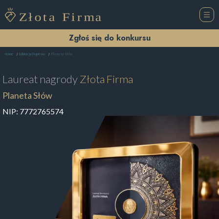
Zgłoś się do konkursu
Planeta Słów
Home
Edukacja Dopiewo
Laureat nagrody
Złota Firma
Planeta Słów
NIP:
7772765574