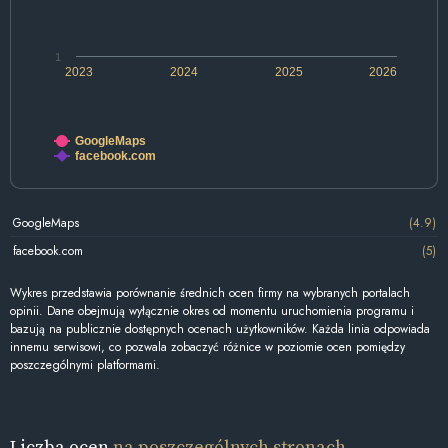
1
2023
2024
2025
2026
GoogleMaps
facebook.com
GoogleMaps
(4.9)
facebook.com
(5)
Wykres przedstawia porównanie średnich ocen firmy na wybranych portalach
opinii. Dane obejmują wyłącznie okres od momentu uruchomienia programu i
bazują na publicznie dostępnych ocenach użytkowników. Każda linia odpowiada
innemu serwisowi, co pozwala zobaczyć różnice w poziomie ocen pomiędzy
poszczególnymi platformami.
Liczba ocen
na poszczególnych stronach