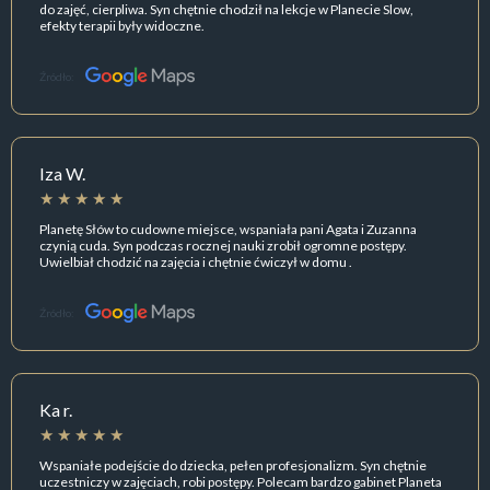
do zajęć, cierpliwa. Syn chętnie chodził na lekcje w Planecie Slow,
efekty terapii były widoczne.
Źródło:
Iza W.
Planetę Słów to cudowne miejsce, wspaniała pani Agata i Zuzanna
czynią cuda. Syn podczas rocznej nauki zrobił ogromne postępy.
Uwielbiał chodzić na zajęcia i chętnie ćwiczył w domu .
Źródło:
Ka r.
Wspaniałe podejście do dziecka, pełen profesjonalizm. Syn chętnie
uczestniczy w zajęciach, robi postępy. Polecam bardzo gabinet Planeta