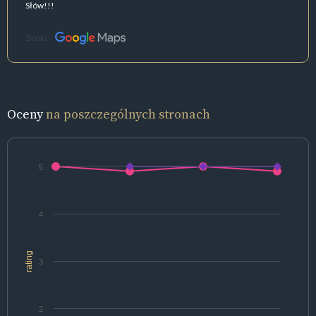
Słów!!!
Źródło:
Oceny
na poszczególnych stronach
5
4
rating
3
2