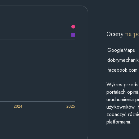
Oceny
na p
GoogleMaps
dobrymechanik
facebook.com
Wykres przedst
portalach opin
uruchomienia p
użytkowników. 
2024
2025
zobaczyć różn
platformami.