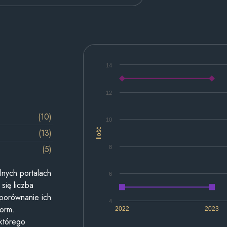
14
12
(10)
10
Ilość
(13)
(5)
8
lnych portalach
6
się liczba
 porównanie ich
4
form.
2022
2023
 którego