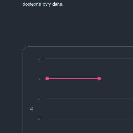
dostępne były dane.
100
80
60
%
40