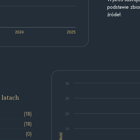
podstawie zbior
źródeł.
2024
2025
30
 latach
28
(18)
26
(18)
24
(0)
Ilość