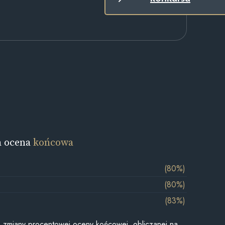
a ocena
końcowa
(80%)
(80%)
(83%)
je zmiany procentowej oceny końcowej, obliczanej na