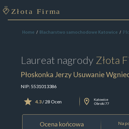
Pł
Home
Blacharstwo samochodowe Katowice
Laureat nagrody
Złota F
Płoskonka Jerzy Usuwanie Wgniec
NIP:
5531013386
Katowice
4.3
/ 28 Ocen
Obroki 77
Ocena końcowa
Na po