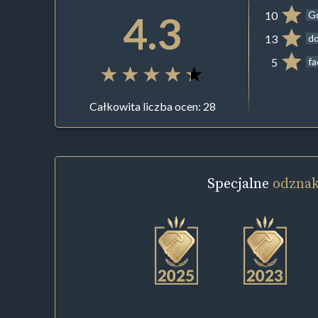
4.3
10
G
13
do
5
f
Całkowita liczba ocen: 28
Specjalne
odznak