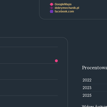
GoogleMaps
dobrymechanik.pl
facebook.com
Procentow
2022
2023
2025
Wykres ilustru