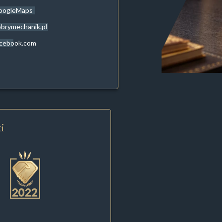
oogleMaps
brymechanik.pl
acebook.com
i