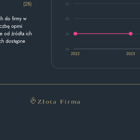
(28)
22
h do firmy w
20
czbę opinii
e od źródła ich
18
ych dostępne
16
2022
2023