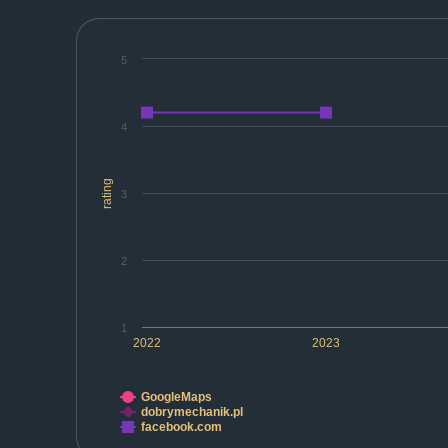
5
4
rating
3
2
1
2022
2023
GoogleMaps
dobrymechanik.pl
facebook.com