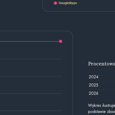
GoogleMaps
Procentow
2024
2025
2026
Wykres ilustru
podstawie zbior