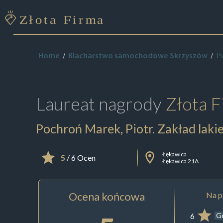
P
Home
Blacharstwo samochodowe Skrzyszów
Laureat nagrody
Złota F
Pochroń Marek, Piotr. Zakład lak
Łękawica
5
/ 6 Ocen
Łękawica 21A
Ocena końcowa
Na p
6
G