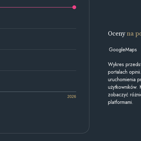
Oceny
na p
GoogleMaps
Wykres przedst
portalach opin
uruchomienia p
użytkowników. 
zobaczyć różn
2026
platformami.