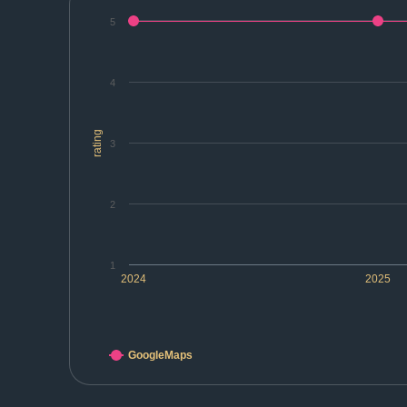
5
4
rating
3
2
1
2024
2025
GoogleMaps