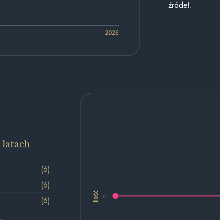
źródeł.
2026
 latach
(6)
(6)
Ilość
6
(6)