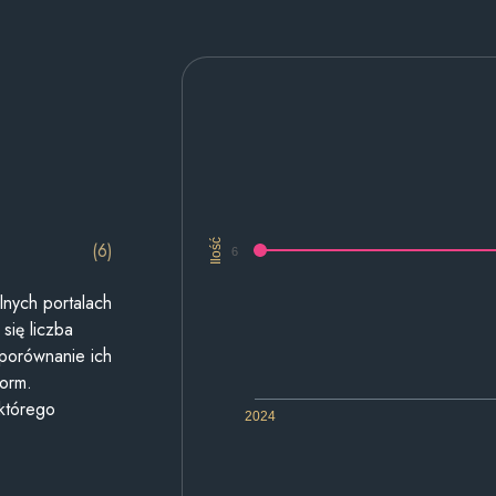
Ilość
(6)
6
lnych portalach
się liczba
 porównanie ich
form.
 którego
2024