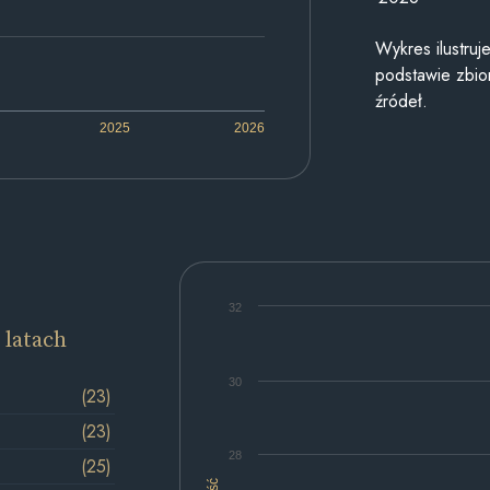
Wykres ilustru
podstawie zbior
źródeł.
2025
2026
32
 latach
30
(23)
(23)
28
(25)