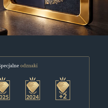
Specjalne
odznaki
+2