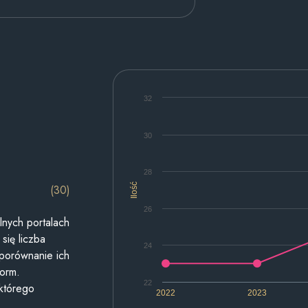
32
30
28
Ilość
(30)
26
lnych portalach
się liczba
24
 porównanie ich
form.
22
 którego
2022
2023