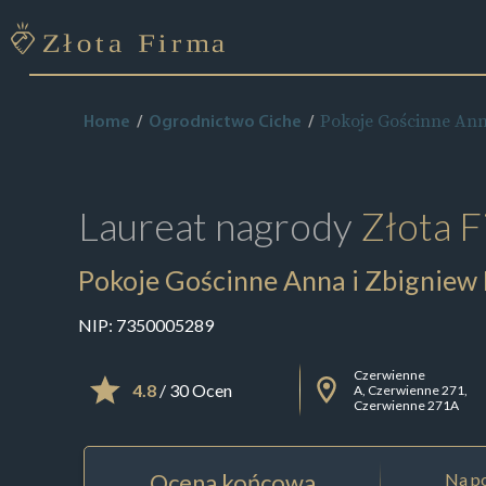
Pokoje Gościnne Ann
Home
Ogrodnictwo Ciche
Laureat nagrody
Złota F
Pokoje Gościnne Anna i Zbigniew
NIP:
7350005289
Czerwienne
4.8
/ 30 Ocen
A, Czerwienne 271,
Czerwienne 271A
Ocena końcowa
Na po