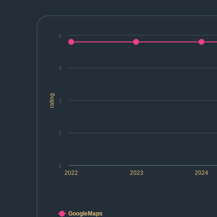
5
4
rating
3
2
1
2022
2023
2024
GoogleMaps