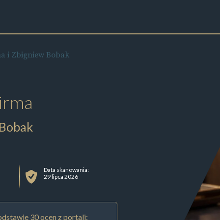
a i Zbigniew Bobak
irma
 Bobak
Data skanowania:
29 lipca 2026
dstawie 30 ocen z portali: