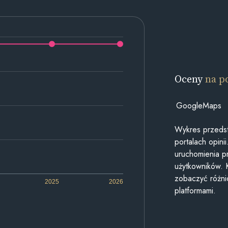
Oceny
na p
GoogleMaps
Wykres przedst
portalach opin
uruchomienia p
użytkowników. 
zobaczyć różn
2025
2026
platformami.