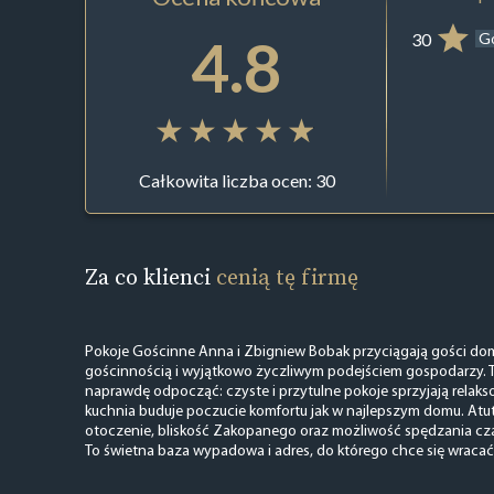
4.8
30
G
Całkowita liczba ocen: 30
Za co klienci
cenią tę firmę
Pokoje Gościnne Anna i Zbigniew Bobak przyciągają gości do
gościnnością i wyjątkowo życzliwym podejściem gospodarzy. 
naprawdę odpocząć: czyste i przytulne pokoje sprzyjają relakso
kuchnia buduje poczucie komfortu jak w najlepszym domu. Atut
otoczenie, bliskość Zakopanego oraz możliwość spędzania czasu
To świetna baza wypadowa i adres, do którego chce się wracać