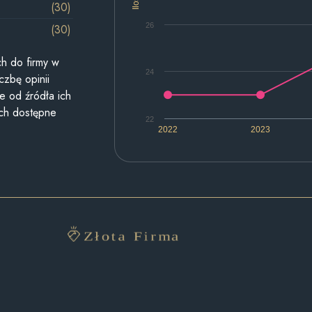
Ilość
(30)
26
(30)
h do firmy w
24
czbę opinii
e od źródła ich
ych dostępne
22
2022
2023