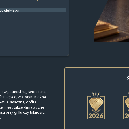
oogleMaps
mową atmosferą, serdeczną
To miejsce, w którym można
wi, a smaczna, obfita
em jest także klimatyczne
 przy grillu czy bilardzie.
.