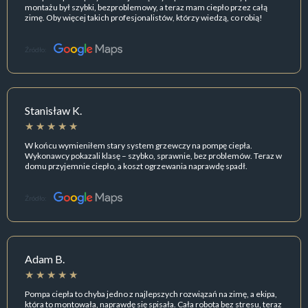
montażu był szybki, bezproblemowy, a teraz mam ciepło przez całą
zimę. Oby więcej takich profesjonalistów, którzy wiedzą, co robią!
Źródło:
Stanisław K.
W końcu wymieniłem stary system grzewczy na pompę ciepła.
Wykonawcy pokazali klasę – szybko, sprawnie, bez problemów. Teraz w
domu przyjemnie ciepło, a koszt ogrzewania naprawdę spadł.
Źródło:
Adam B.
Pompa ciepła to chyba jedno z najlepszych rozwiązań na zimę, a ekipa,
która to montowała, naprawdę się spisała. Cała robota bez stresu, teraz