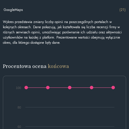
GoogleMaps
(21)
Wykres przedstawia zmiany liczby opinii na poszczególnych portalach w
kolejnych okresach. Dane pokazują, jak kształtowała się liczba recenzji firmy w
różnych serwisach opinii, umożliwiając porównanie ich udziału oraz aktywności
użytkowników na każdej z platform. Prezentowane wartości obejmują wyłącznie
okres, dla którego dostępne były dane.
Procentowa ocena
końcowa
100
80
60