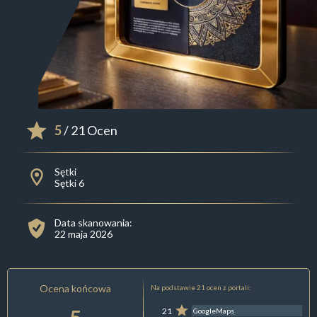
5
/ 21 Ocen
Sętki
Sętki 6
Data skanowania:
22 maja 2026
Ocena końcowa
Na podstawie 21 ocen z portali:
21
GoogleMaps