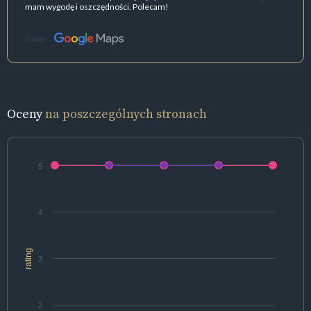
mam wygodę i oszczędności. Polecam!
Źródło:
Oceny
na poszczególnych stronach
5
4
rating
3
2