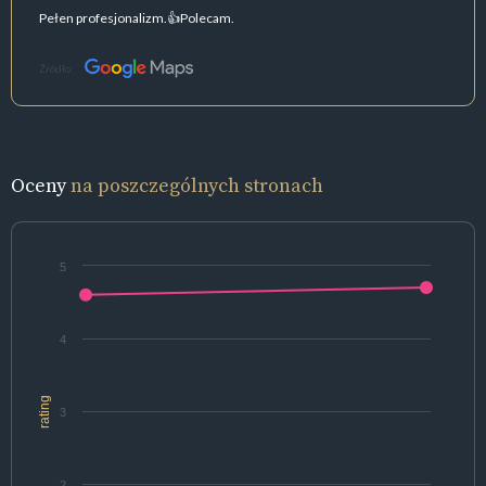
Pełen profesjonalizm.👍Polecam.
Źródło:
Oceny
na poszczególnych stronach
5
4
rating
3
2