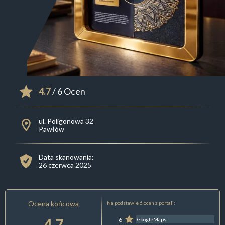
4.7
/ 6 Ocen
ul. Poligonowa 32
Pawłów
Data skanowania:
26 czerwca 2025
Ocena końcowa
Na podstawie 6 ocen z portali:
4.7
6
GoogleMaps