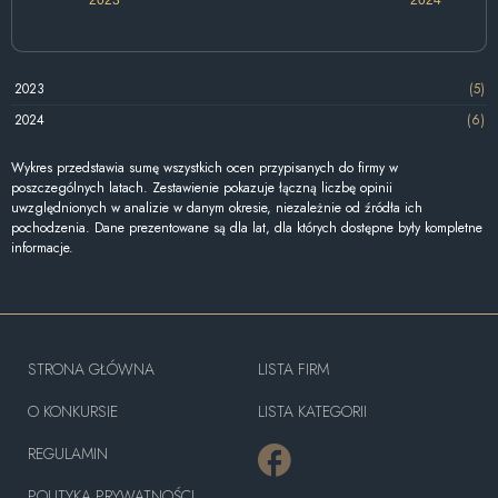
2023
(5)
2024
(6)
Wykres przedstawia sumę wszystkich ocen przypisanych do firmy w
poszczególnych latach. Zestawienie pokazuje łączną liczbę opinii
uwzględnionych w analizie w danym okresie, niezależnie od źródła ich
pochodzenia. Dane prezentowane są dla lat, dla których dostępne były kompletne
informacje.
STRONA GŁÓWNA
LISTA FIRM
O KONKURSIE
LISTA KATEGORII
REGULAMIN
POLITYKA PRYWATNOŚCI