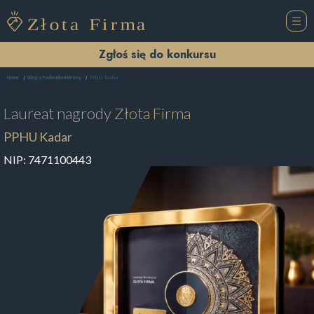
Zgłoś się do konkursu
PPHU Kadar
Home
Sklep z Podarunkami Brzeg
Laureat nagrody
Złota Firma
PPHU Kadar
NIP:
7471100443