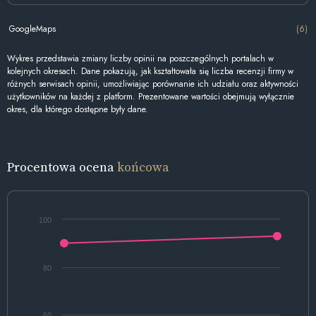
GoogleMaps
(6)
Wykres przedstawia zmiany liczby opinii na poszczególnych portalach w
kolejnych okresach. Dane pokazują, jak kształtowała się liczba recenzji firmy w
różnych serwisach opinii, umożliwiając porównanie ich udziału oraz aktywności
użytkowników na każdej z platform. Prezentowane wartości obejmują wyłącznie
okres, dla którego dostępne były dane.
Procentowa ocena
końcowa
100
80
60