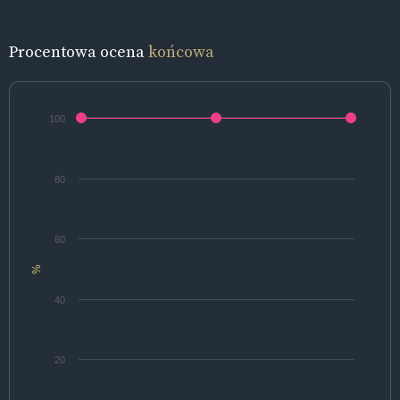
Procentowa ocena
końcowa
100
80
60
%
40
20