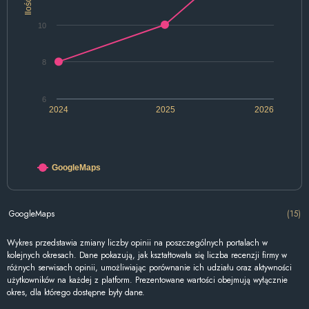
Ilość
10
8
6
2024
2025
2026
GoogleMaps
GoogleMaps
(15)
Wykres przedstawia zmiany liczby opinii na poszczególnych portalach w
kolejnych okresach. Dane pokazują, jak kształtowała się liczba recenzji firmy w
różnych serwisach opinii, umożliwiając porównanie ich udziału oraz aktywności
użytkowników na każdej z platform. Prezentowane wartości obejmują wyłącznie
okres, dla którego dostępne były dane.