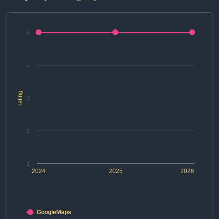
5
4
rating
3
2
1
2024
2025
2026
GoogleMaps